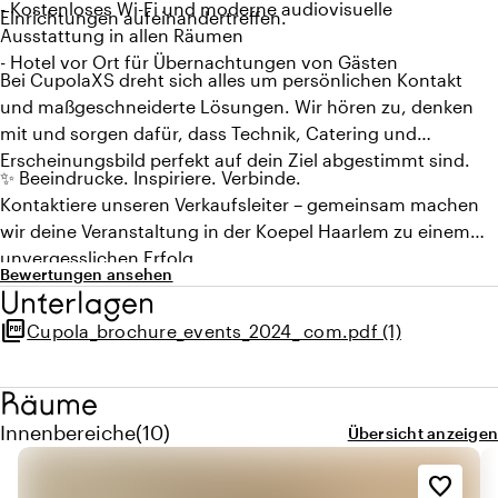
- Kostenloses Wi-Fi und moderne audiovisuelle
Einrichtungen aufeinandertreffen.
Ausstattung in allen Räumen
- Hotel vor Ort für Übernachtungen von Gästen
Bei CupolaXS dreht sich alles um persönlichen Kontakt
und maßgeschneiderte Lösungen. Wir hören zu, denken
mit und sorgen dafür, dass Technik, Catering und
Erscheinungsbild perfekt auf dein Ziel abgestimmt sind.
✨ Beeindrucke. Inspiriere. Verbinde.
Kontaktiere unseren Verkaufsleiter – gemeinsam machen
wir deine Veranstaltung in der Koepel Haarlem zu einem
unvergesslichen Erfolg.
Bewertungen ansehen
Unterlagen
picture_as_pdf
Cupola_brochure_events_2024_ com.pdf (1)
Räume
Menge innenbereiche: 10
Innenbereiche
(
10
)
Übersicht anzeigen
favorite_border