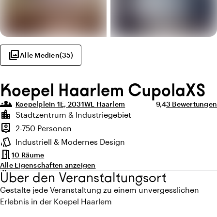
photo_library
Alle Medien
(
35
)
Koepel Haarlem CupolaXS
groups_3
Durchschnittliche
Anzahl der Bew
Koepelplein 1E, 2031WL Haarlem
9,4
3 Bewertungen
Highlights
location_city
Stadtzentrum & Industriegebiet
Lage und Umgebung
person_pin
2-750 Personen
Kapazität
style
Industriell & Modernes Design
Ambiente
meeting_room
10 Räume
Alle Eigenschaften anzeigen
Über den Veranstaltungsort
Gestalte jede Veranstaltung zu einem unvergesslichen
Erlebnis in der Koepel Haarlem