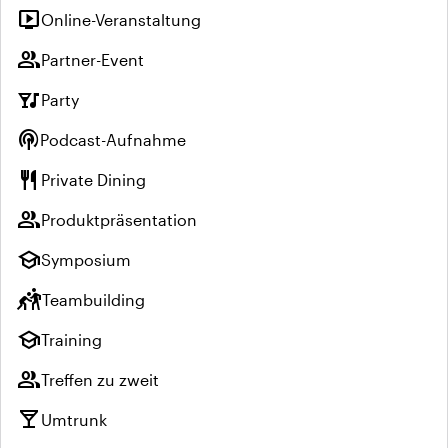
live_tv
Online-Veranstaltung
group
Partner-Event
nightlife
Party
podcasts
Podcast-Aufnahme
restaurant
Private Dining
group
Produktpräsentation
school
Symposium
sports_kabaddi
Teambuilding
school
Training
group
Treffen zu zweit
local_bar
Umtrunk