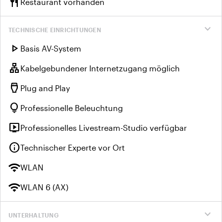
restaurant
Restaurant vorhanden
expand_more
TECHNISCHE EINRICHTUNGEN
play_arrow
Basis AV-System
lan
Kabelgebundener Internetzugang möglich
settings_input_hdmi
Plug and Play
lightbulb
Professionelle Beleuchtung
live_tv
Professionelles Livestream-Studio verfügbar
info
Technischer Experte vor Ort
wifi
WLAN
wifi
WLAN 6 (AX)
expand_more
UNTERHALTUNG