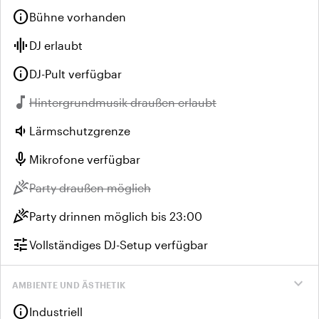
info
Bühne vorhanden
graphic_eq
DJ erlaubt
info
DJ-Pult verfügbar
music_note
Nicht verfügbar:
Hintergrundmusik draußen erlaubt
volume_down
Lärmschutzgrenze
mic
Mikrofone verfügbar
celebration
Nicht verfügbar:
Party draußen möglich
celebration
Party drinnen möglich bis 23:00
tune
Vollständiges DJ-Setup verfügbar
expand_more
AMBIENTE UND ÄSTHETIK
info
Industriell