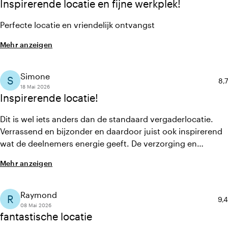
Inspirerende locatie en fijne werkplek!
Perfecte locatie en vriendelijk ontvangst
Mehr anzeigen
Simone
S
Du
8,7
18 Mai 2026
Inspirerende locatie!
Dit is wel iets anders dan de standaard vergaderlocatie.
Verrassend en bijzonder en daardoor juist ook inspirerend
wat de deelnemers energie geeft. De verzorging en
catering is heel goed én goed geregeld. We hebben
Mehr anzeigen
overnacht in het naastgelegen Metzlr House wat ook een
enorme aanrader is. De locatie is goed bereikbaar met de
auto en vanaf Schiphol. Ook het treinstation ligt vlakbij.
Raymond
R
Dur
9,4
08 Mai 2026
fantastische locatie