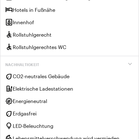
hotel
Hotels in Fußnähe
yard
Innenhof
accessible
Rollstuhlgerecht
accessible
Rollstuhlgerechtes WC
expand_more
NACHHALTIGKEIT
eco
CO2-neutrales Gebäude
ev_charger
Elektrische Ladestationen
energy_program_saving
Energieneutral
eco
Erdgasfrei
lightbulb
LED-Beleuchtung
compost
Lebensmittelverschwendung wird vermieden