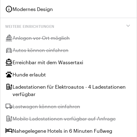
info
Modernes Design
expand_more
WEITERE EINRICHTUNGEN
sailing
Nicht verfügbar:
Anlegen vor Ort möglich
directions_car
Nicht verfügbar:
Autos können einfahren
directions_boat
Erreichbar mit dem Wassertaxi
pets
Hunde erlaubt
ev_station
Ladestationen für Elektroautos - 4 Ladestationen
verfügbar
local_shipping
Nicht verfügbar:
Lastwagen können einfahren
ev_station
Nicht verfügbar:
Mobile Ladestationen verfügbar auf Anfrage
hotel
Nahegelegene Hotels in 6 Minuten Fußweg