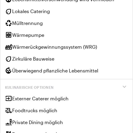
eco
Lokales Catering
recycling
Mülltrennung
heat_pump
Wärmepumpe
heat_pump_balance
Wärmerückgewinnungssystem (WRG)
eco
Zirkuläre Bauweise
compost
Überwiegend pflanzliche Lebensmittel
expand_more
KULINARISCHE OPTIONEN
input
Externer Caterer möglich
rv_hookup
Foodtrucks möglich
brunch_dining
Private Dining möglich