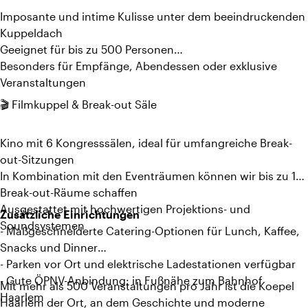
Imposante und intime Kulisse unter dem beeindruckenden
Kuppeldach
Geeignet für bis zu 500 Personen
Besonders für Empfänge, Abendessen oder exklusive
Veranstaltungen
🎬 Filmkuppel & Break-out Säle
Kino mit 6 Kongresssälen, ideal für umfangreiche Break-
out-Sitzungen
In Kombination mit den Eventräumen können wir bis zu 12
Break-out-Räume schaffen
Ausgestattet mit hochwertigen Projektions- und
Zusätzliche Einrichtungen
Soundsystemen
- Maßgeschneiderte Catering-Optionen für Lunch, Kaffee,
Snacks und Dinner
- Parken vor Ort und elektrische Ladestationen verfügbar
- Gute ÖPNV-Anbindung: in Fußnähe zum Bahnhof
Mit mehr als 500 Veranstaltungen pro Jahr ist die Koepel
Haarlem
Haarlem der Ort, an dem Geschichte und moderne