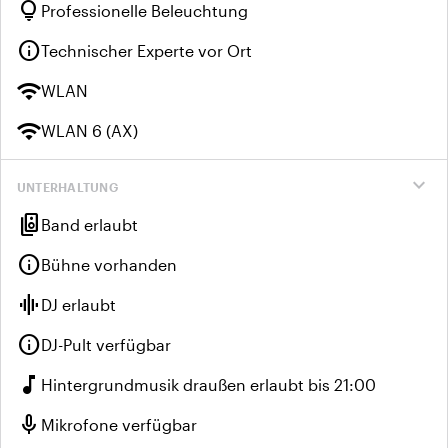
lightbulb
Professionelle Beleuchtung
info
Technischer Experte vor Ort
wifi
WLAN
wifi
WLAN 6 (AX)
expand_more
UNTERHALTUNG
speaker_group
Band erlaubt
info
Bühne vorhanden
graphic_eq
DJ erlaubt
info
DJ-Pult verfügbar
music_note
Hintergrundmusik draußen erlaubt bis 21:00
mic
Mikrofone verfügbar