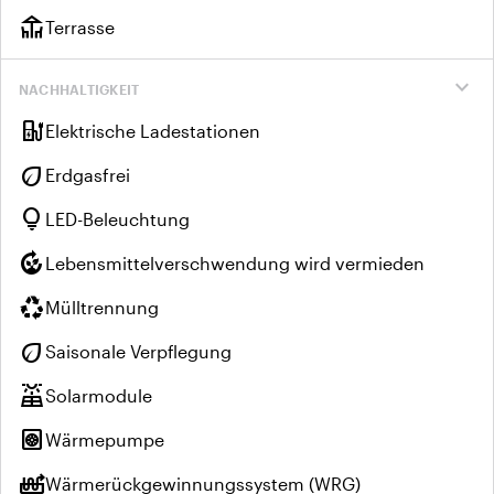
deck
Terrasse
expand_more
NACHHALTIGKEIT
ev_charger
Elektrische Ladestationen
eco
Erdgasfrei
lightbulb
LED-Beleuchtung
compost
Lebensmittelverschwendung wird vermieden
recycling
Mülltrennung
eco
Saisonale Verpflegung
solar_power
Solarmodule
heat_pump
Wärmepumpe
heat_pump_balance
Wärmerückgewinnungssystem (WRG)