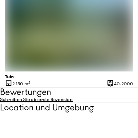
Tuin
border_outer
person_pin
2
40
2.150 m
40-2000
Oberfläche
Kapazität
Bewertungen
Schreiben Sie die erste Rezension
Location und Umgebung