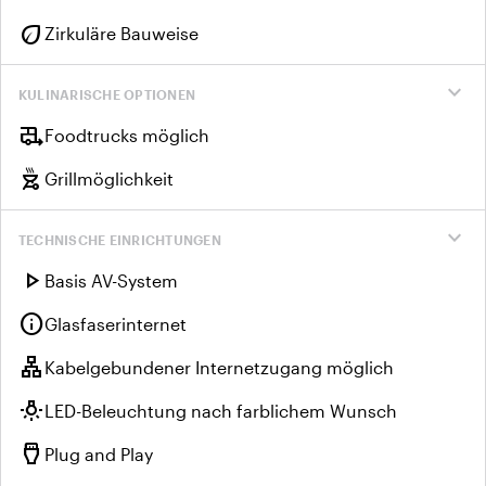
eco
Zirkuläre Bauweise
expand_more
KULINARISCHE OPTIONEN
rv_hookup
Foodtrucks möglich
outdoor_grill
Grillmöglichkeit
expand_more
TECHNISCHE EINRICHTUNGEN
play_arrow
Basis AV-System
info
Glasfaserinternet
lan
Kabelgebundener Internetzugang möglich
wb_incandescent
LED-Beleuchtung nach farblichem Wunsch
settings_input_hdmi
Plug and Play