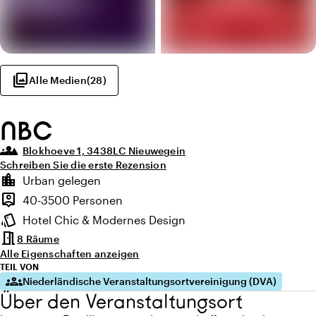
photo_library
Alle Medien
(
28
)
NBC
groups_3
Blokhoeve 1, 3438LC Nieuwegein
Schreiben Sie die erste Rezension
Highlights
location_city
Urban gelegen
Lage und Umgebung
person_pin
40-3500 Personen
Kapazität
style
Hotel Chic & Modernes Design
Ambiente
meeting_room
8 Räume
Alle Eigenschaften anzeigen
TEIL VON
groups
Niederländische Veranstaltungsortvereinigung (DVA)
Über den Veranstaltungsort