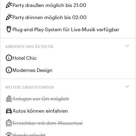
celebration
Party draußen möglich bis 21:00
celebration
Party drinnen möglich bis 02:00
settings_input_hdmi
Plug-and-Play-System für Live-Musik verfügbar
expand_more
AMBIENTE UND ÄSTHETIK
info
Hotel Chic
info
Modernes Design
expand_more
WEITERE EINRICHTUNGEN
sailing
Nicht verfügbar:
Anlegen vor Ort möglich
directions_car
Autos können einfahren
directions_boat
Nicht verfügbar:
Erreichbar mit dem Wassertaxi
pets
Nicht verfügbar:
Hunde erlaubt