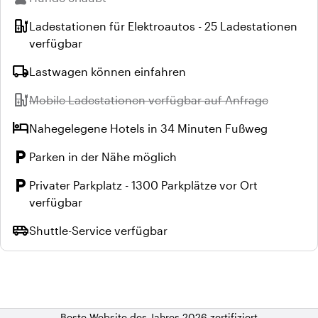
ev_station
Ladestationen für Elektroautos - 25 Ladestationen
verfügbar
local_shipping
Lastwagen können einfahren
ev_station
Nicht verfügbar:
Mobile Ladestationen verfügbar auf Anfrage
hotel
Nahegelegene Hotels in 34 Minuten Fußweg
local_parking
Parken in der Nähe möglich
local_parking
Privater Parkplatz - 1300 Parkplätze vor Ort
verfügbar
airport_shuttle
Shuttle-Service verfügbar
Beste Website des Jahres 2026 zertifiziert