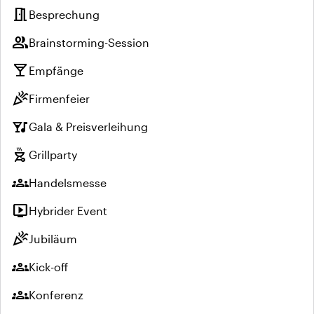
meeting_room
Besprechung
group
Brainstorming-Session
local_bar
Empfänge
celebration
Firmenfeier
nightlife
Gala & Preisverleihung
outdoor_grill
Grillparty
groups
Handelsmesse
live_tv
Hybrider Event
celebration
Jubiläum
groups
Kick-off
groups
Konferenz