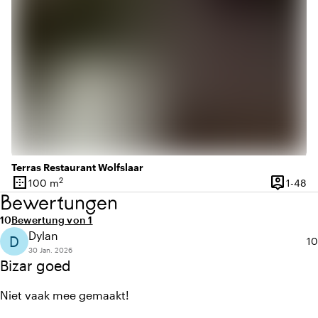
Terras Restaurant Wolfslaar
border_outer
person_pin
2
1 
100 m
1-48
Oberfläche
Kapazitä
Bewertungen
Durchschnittliche Bewertung von 10 von 10
Anzahl der Bewertungen: 1
10
Bewertung von 1
Dylan
D
Du
10
30 Jan. 2026
Bizar goed
Niet vaak mee gemaakt!