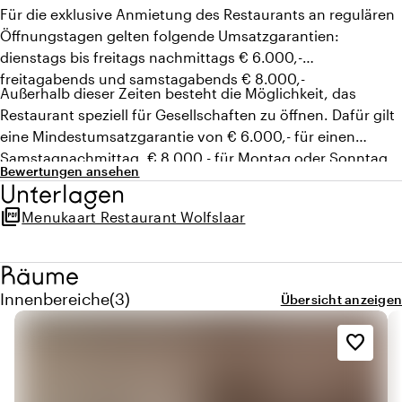
Für die exklusive Anmietung des Restaurants an regulären
Öffnungstagen gelten folgende Umsatzgarantien:
dienstags bis freitags nachmittags € 6.000,-
freitagabends und samstagabends € 8.000,-
Außerhalb dieser Zeiten besteht die Möglichkeit, das
Restaurant speziell für Gesellschaften zu öffnen. Dafür gilt
eine Mindestumsatzgarantie von € 6.000,- für einen
Samstagnachmittag, € 8.000,- für Montag oder Sonntag
Bewertungen ansehen
und es hängt immer von der Personalbesetzung ab.
Unterlagen
picture_as_pdf
Menukaart Restaurant Wolfslaar
Räume
Menge innenbereiche: 3
Innenbereiche
(
3
)
Übersicht anzeigen
favorite_border