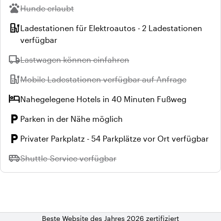
pets
Nicht verfügbar:
Hunde erlaubt
ev_station
Ladestationen für Elektroautos - 2 Ladestationen
verfügbar
local_shipping
Nicht verfügbar:
Lastwagen können einfahren
ev_station
Nicht verfügbar:
Mobile Ladestationen verfügbar auf Anfrage
hotel
Nahegelegene Hotels in 40 Minuten Fußweg
local_parking
Parken in der Nähe möglich
local_parking
Privater Parkplatz - 54 Parkplätze vor Ort verfügbar
airport_shuttle
Nicht verfügbar:
Shuttle-Service verfügbar
Beste Website des Jahres 2026 zertifiziert