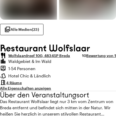
photo_library
Alle Medien
(
23
)
Restaurant Wolfslaar
restaurant
Durchschnittliche 
Anzahl der Bewe
Wolfslaardreef 100, 4834SP Breda
10
Bewertung von 1
Highlights
location_city
Waldgebiet & Im Wald
Lage und Umgebung
person_pin
1-54 Personen
Kapazität
style
Hotel Chic & Ländlich
Ambiente
meeting_room
4 Räume
Alle Eigenschaften anzeigen
Über den Veranstaltungsort
Das Restaurant Wolfslaar liegt nur 3 km vom Zentrum von
Breda entfernt und befindet sich mitten in der Natur. Wir
heißen Sie herzlich in unserem stilvollen Restaurant