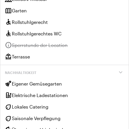
outdoor_garden
Garten
accessible
Rollstuhlgerecht
accessible
Rollstuhlgerechtes WC
info
Nicht verfügbar:
Sperrstunde der Location
deck
Terrasse
expand_more
NACHHALTIGKEIT
emoji_nature
Eigener Gemüsegarten
ev_charger
Elektrische Ladestationen
eco
Lokales Catering
eco
Saisonale Verpflegung