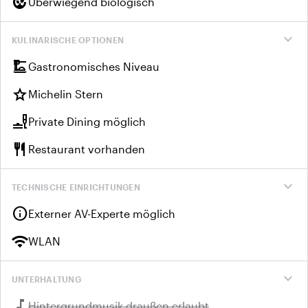
compost
Überwiegend biologisch
expand_more
KULINARISCHE OPTIONEN
dinner_dining
Gastronomisches Niveau
star
Michelin Stern
brunch_dining
Private Dining möglich
restaurant
Restaurant vorhanden
expand_more
TECHNISCHE EINRICHTUNGEN
info
Externer AV-Experte möglich
wifi
WLAN
expand_more
UNTERHALTUNG
music_note
Nicht verfügbar:
Hintergrundmusik draußen erlaubt