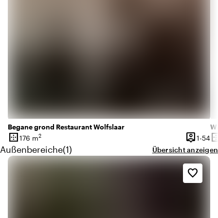
Begane grond Restaurant Wolfslaar
Wi
border_outer
person_pin
border_o
2
1 
176 m
1-54
Oberfläche
Kapazitä
Ob
Menge außenbereiche: 1
Außenbereiche
(
1
)
Übersicht anzeigen
favorite_border