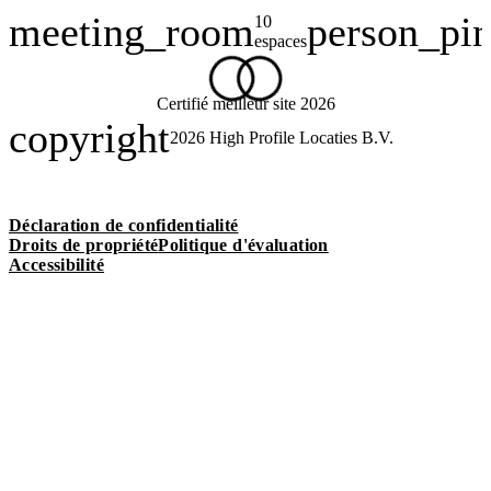
meeting_room
person_pi
10
Capacité
espaces
Certifié meilleur site 2026
copyright
2026
High Profile Locaties B.V.
Déclaration de confidentialité
Droits de propriété
Politique d'évaluation
Accessibilité