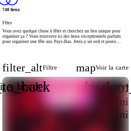
748 lieux
Fêtes
Vous avez quelque chose à fêter et cherchez un lieu unique pour
organiser ça ? Vous trouverez ici des lieux exceptionnels parfaits
pour organiser une fête aux Pays-Bas. Jetez-y un oeil et posez
directement vos questions au lieu de votre choix.
filter_alt
map
Filtre
Voir la carte
_to_back
flip_to
ite_border
nt
Ambiance
r
info
Éclectique
o
info
Romantique
o