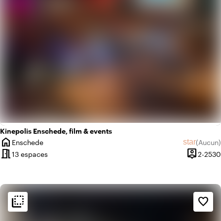
Kinepolis Enschede, film & events
home
star
Enschede
(
Aucun
)
Ville
Aucun avi
meeting_room
person_pin
13 espaces
2-2530
Capacité
flip_to_back
flip_to_back
Ambiance
favorite_border
style
Hôtel chic