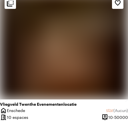
flip_to_back
flip_to_back
Ambiance
favorite_border
info
Industriel
info
Rustique
Vliegveld Twenthe Evenementenlocatie
home
star
Enschede
(
Aucun
)
Ville
Aucun avi
meeting_room
person_pin
10 espaces
10-50000
Capacité