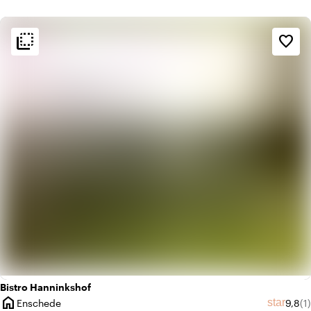
flip_to_back
flip_to_back
Ambiance
favorite_border
info
Chaleureux
info
Design contemporain
Bistro Hanninkshof
home
Note 
No
star
Enschede
9,8
(1)
Ville