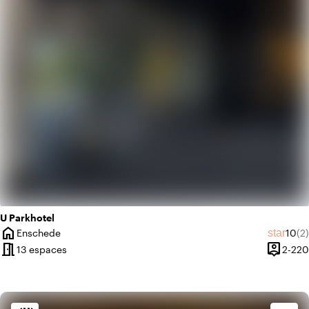
info
Design contemporain
U Parkhotel
home
Note
No
star
Enschede
10
(2)
Ville
meeting_room
person_pin
13 espaces
2-220
Capacit