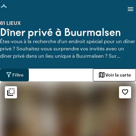
age chargée
menu
61 LIEUX
Dîner privé à Buurmalsen
Êtes-vous à la recherche d'un endroit spécial pour un dîner
privé ? Souhaitez-vous surprendre vos invités avec un
dîner privé dans un lieu unique à Buurmalsen ? Sur
Locaties.nl, vous pouvez trouver rapidement et facilement
tous les lieux à Buurmalsen où vous pouvez dîner en toute
filter_alt
map
Filtre
Voir la carte
tranquillité. Découvrez tous les lieux de restauration privée
pour un délicieux dîner privé.
flip_to_back
flip_to_back
Ambiance
favorite_border
info
Industriel
info
Classique