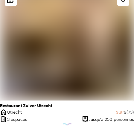
info
Chaleureux
info
Rustique
Restaurant Zuiver Utrecht
home
Note
Nom
star
Utrecht
9
(73)
Ville
meeting_room
person_pin
3 espaces
Jusqu'à 250 personnes
Capacité