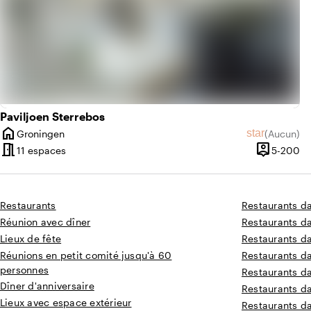
Paviljoen Sterrebos
home
star
Groningen
(
Aucun
)
Ville
Aucun avis
meeting_room
person_pin
De
11 espaces
5-200
Capacité
Restaurants
Restaurants d
Réunion avec dîner
Restaurants da
Lieux de fête
Restaurants d
Réunions en petit comité jusqu'à 60
Restaurants d
personnes
Restaurants d
Dîner d'anniversaire
Restaurants d
Lieux avec espace extérieur
Restaurants d