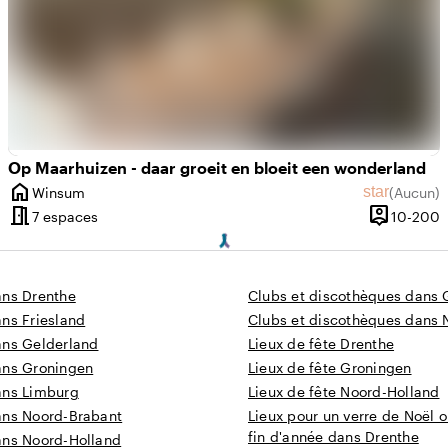
Op Maarhuizen - daar groeit en bloeit een wonderland
home
star
Winsum
(
Aucun
)
Ville
Aucun avis
meeting_room
person_pin
 5 à 200 personnes
D
7 espaces
10-200
Capacité
ans Drenthe
Clubs et discothèques dans 
ns Friesland
Clubs et discothèques dans 
ans Gelderland
Lieux de fête Drenthe
ans Groningen
Lieux de fête Groningen
ans Limburg
Lieux de fête Noord-Holland
ans Noord-Brabant
Lieux pour un verre de Noël o
fin d'année dans Drenthe
ans Noord-Holland