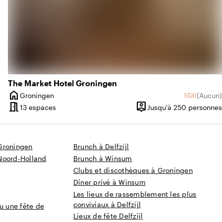
The Market Hotel Groningen
home
star
Groningen
(
Aucun
)
Ville
Aucun avi
meeting_room
person_pin
e 10 à 200 personnes
13 espaces
Jusqu'à 250 personnes
Capacité
Groningen
Brunch à Delfzijl
Noord-Holland
Brunch à Winsum
Clubs et discothèques à Groningen
Dîner privé à Winsum
Les lieux de rassemblement les plus
conviviaux à Delfzijl
u une fête de
Lieux de fête Delfzijl