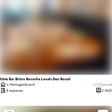
info
Romantique
Côte Bar Bistro Bossche Locals Den Bosch
home
star
's-Hertogenbosch
(
Aucun
)
Ville
Aucun avi
meeting_room
person_pin
4 espaces
2-400
Capacit