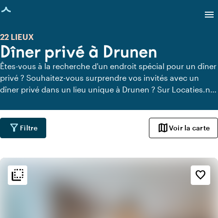
age chargée
menu
22 LIEUX
Dîner privé à Drunen
Êtes-vous à la recherche d'un endroit spécial pour un dîner
privé ? Souhaitez-vous surprendre vos invités avec un
dîner privé dans un lieu unique à Drunen ? Sur Locaties.nl,
vous pouvez trouver rapidement et facilement tous les
lieux à Drunen où vous pouvez dîner en toute tranquillité.
Découvrez tous les lieux de restauration privée pour un
filter_alt
map
Filtre
Voir la carte
délicieux dîner privé.
flip_to_back
flip_to_back
Ambiance
favorite_border
style
Hôtel chic
info
Chaleureux