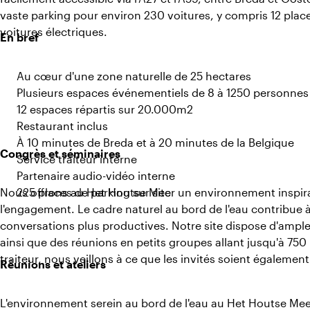
vaste parking pour environ 230 voitures, y compris 12 pla
voitures électriques.
En bref
Au cœur d'une zone naturelle de 25 hectares
Plusieurs espaces événementiels de 8 à 1250 personnes
12 espaces répartis sur 20.000m2
Restaurant inclus
À 10 minutes de Breda et à 20 minutes de la Belgique
Congrès et séminaires
Service traiteur interne
Partenaire audio-vidéo interne
Nous offrons au Het Houtse Meer un environnement inspirant
225 places de parking sur site
l'engagement. Le cadre naturel au bord de l'eau contribue 
conversations plus productives. Notre site dispose d'amples
ainsi que des réunions en petits groupes allant jusqu'à 750
traiteur, nous veillons à ce que les invités soient également 
Réunions et ateliers
L'environnement serein au bord de l'eau au Het Houtse Meer