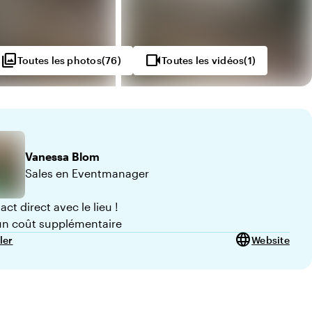
photo_library
videocam
Toutes les photos
(
76
)
Toutes les vidéos
(
1
)
Vanessa
Blom
Sales en Eventmanager
ct direct avec le lieu !
n coût supplémentaire
language
ler
Website