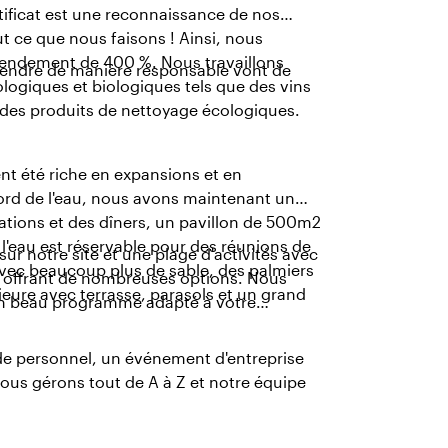
rtificat est une reconnaissance de nos
ut ce que nous faisons ! Ainsi, nous
 rendement de 400 %. Nous travaillons
prendre de manière responsable vont de
logiques et biologiques tels que des vins
e des produits de nettoyage écologiques.
nt été riche en expansions et en
bord de l'eau, nous avons maintenant un
tations et des dîners, un pavillon de 500m2
 l'eau est réservable pour des réunions de
 sur notre site et une plage d'activités avec
avec beaucoup plus de sable, des palmiers
 offrant de nombreuses options. Nous
rieure avec terrasse, parasols et un grand
 un beau programme adapté à votre
 de personnel, un événement d'entreprise
ous gérons tout de A à Z et notre équipe