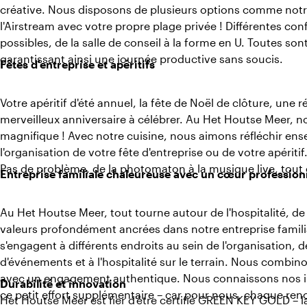
créative. Nous disposons de plusieurs options comme notr
l'Airstream avec votre propre plage privée ! Différentes con
possibles, de la salle de conseil à la forme en U. Toutes son
garantissant ainsi une journée productive sans soucis.
Fêtes d'entreprise et apéritifs
Votre apéritif d'été annuel, la fête de Noël de clôture, une 
merveilleux anniversaire à célébrer. Au Het Houtse Meer, n
magnifique ! Avec notre cuisine, nous aimons réfléchir en
l'organisation de votre fête d'entreprise ou de votre apériti
Pas de problème, de la photomaton à la musique live, tout e
Entreprise familiale chaleureuse avec un cœur profession
Au Het Houtse Meer, tout tourne autour de l'hospitalité, de
valeurs profondément ancrées dans notre entreprise famili
s'engagent à différents endroits au sein de l'organisation, 
d'événements et à l'hospitalité sur le terrain. Nous combinon
avec un engagement authentique. Nous connaissons nos inv
Durabilité et innovation
ce petit effort supplémentaire – car pour nous, chaque ren
Het Houtse Meer est fier d'être certifié GREEN KEY GOLD – la