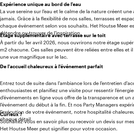
Expérience unique au bord de l'eau
La vue sereine sur l'eau et le calme de la nature créent u
jamais. Grâce à la flexibilité de nos salles, terrasses et 
chaque événement selon vos souhaits. Het Houtse Meer est
détendre ou trouver de l'inspiration.
Étage supplémentaire avec terrasse sur le toit
À partir du 1er avril 2026, nous ouvrirons notre étage supé
m2 chacune. Ces salles peuvent être reliées entre elles et il 
une vue magnifique sur le lac.
De l'accueil chaleureux à l'événement parfait
Entrez tout de suite dans l'ambiance lors de l'entretien d'
enthousiastes et planifiez une visite pour ressentir l'énergie
d'événements en ligne vous offre de la transparence et un
l'événement du début à la fin. Et nos Party Managers expé
l'exécution de votre événement, notre hospitalité chaleureu
Curieux ?
chaque détail.
Souhaitez-vous en savoir plus ou recevoir un devis sur me
Het Houtse Meer peut signifier pour votre occasion.