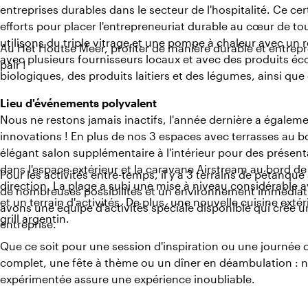
entreprises durables dans le secteur de l'hospitalité. Ce ce
efforts pour placer l'entrepreneuriat durable au cœur de to
utilisons du triple vitrage et une pompe à chaleur avec un
Au Het Houtse Meer, profiter de manière durable et entre
avec plusieurs fournisseurs locaux et avec des produits éco
pair !
biologiques, des produits laitiers et des légumes, ainsi qu
Lieu d'événements polyvalent
Nous ne restons jamais inactifs, l'année dernière a égaleme
innovations ! En plus de nos 3 espaces avec terrasses au 
élégant salon supplémentaire à l'intérieur pour des présen
dans l'espace extérieur et la caravane Airstream au bord de
Pour les activités entre-temps, il y a 3 terrains de pétanque
direction. La plage a subi une mise à niveau considérable 
de nombreuses possibilités et un environnement immédiat
et un terrain d'activités. De plus, une nouvelle cuisine exté
avons une équipe d'activités spéciale disponible qui crée
grill argentin.
entreprise.
Que ce soit pour une session d'inspiration ou une journée
complet, une fête à thème ou un dîner en déambulation : n
expérimentée assure une expérience inoubliable.