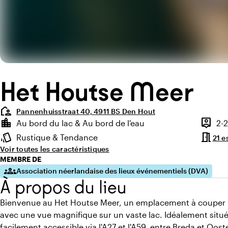
Het Houtse Meer
location_away
Pannenhuisstraat 40, 4911 BS Den Hout
Points forts
location_city
person_pin
Au bord du lac & Au bord de l'eau
2-
Environnement
Capaci
meeting_room
style
Rustique & Tendance
21 e
Ambiance
Voir toutes les caractéristiques
MEMBRE DE
groups
Association néerlandaise des lieux événementiels (DVA)
À propos du lieu
Bienvenue au Het Houtse Meer, un emplacement à couper le
avec une vue magnifique sur un vaste lac. Idéalement situé 
facilement accessible via l'A27 et l'A59, entre Breda et Oo