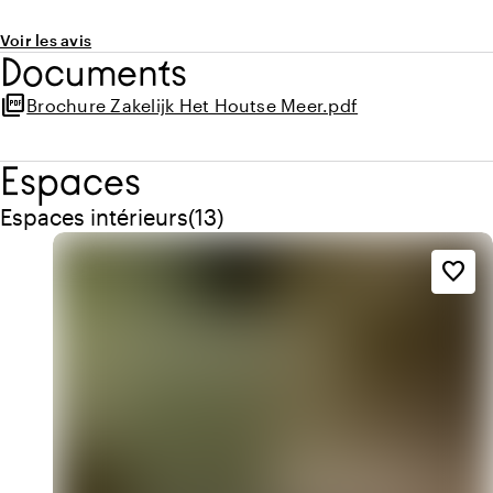
Voir les avis
Documents
picture_as_pdf
Brochure Zakelijk Het Houtse Meer.pdf
Espaces
Quantité de espaces intérieurs : 13
Espaces intérieurs
(
13
)
favorite_border