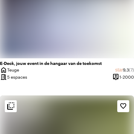
E-Deck, jouw event in de hangaar van de toekomst
home
Note 
No
star
Teuge
9,3
(7)
Ville
meeting_room
person_pin
5 espaces
1-2000
Capacité
flip_to_back
flip_to_back
Ambiance
favorite_border
info
Industriel
info
Classique