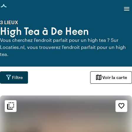
age chargée
menu
3 LIEUX
High Tea à De Heen
Vous cherchez l'endroit parfait pour un high tea ? Sur
Locaties.nl, vous trouverez l'endroit parfait pour un high
tea.
filter_alt
map
Filtre
Voir la carte
flip_to_back
flip_to_back
Ambiance
favorite_border
beach_access
Bohème / Ibiza
info
Tendance