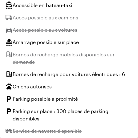
directions_boat
Accessible en bateau-taxi
local_shipping
Indisponible :
Accès possible aux camions
directions_car
Indisponible :
Accès possible aux voitures
sailing
Amarrage possible sur place
ev_station
Indisponible :
Bornes de recharge mobiles disponibles sur
demande
ev_station
Bornes de recharge pour voitures électriques : 6
pets
Chiens autorisés
local_parking
Parking possible à proximité
local_parking
Parking sur place : 300 places de parking
disponibles
airport_shuttle
Indisponible :
Service de navette disponible