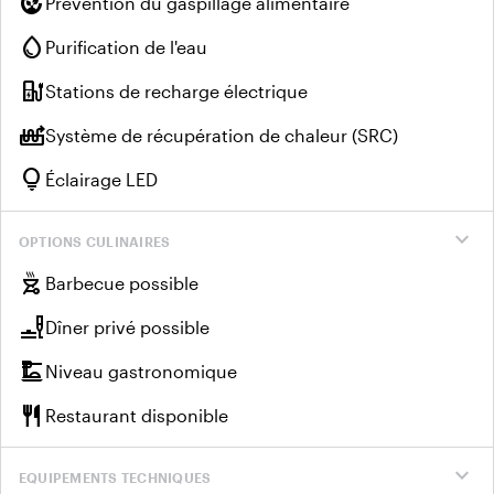
compost
Prévention du gaspillage alimentaire
water_drop
Purification de l'eau
ev_charger
Stations de recharge électrique
heat_pump_balance
Système de récupération de chaleur (SRC)
lightbulb
Éclairage LED
expand_more
OPTIONS CULINAIRES
outdoor_grill
Barbecue possible
brunch_dining
Dîner privé possible
dinner_dining
Niveau gastronomique
restaurant
Restaurant disponible
expand_more
EQUIPEMENTS TECHNIQUES