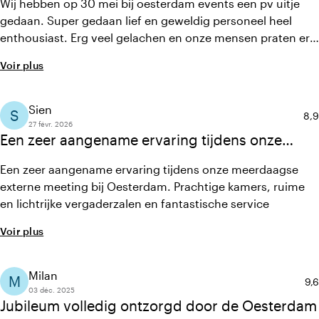
Wij hebben op 30 mei bij oesterdam events een pv uitje
gedaan. Super gedaan lief en geweldig personeel heel
enthousiast. Erg veel gelachen en onze mensen praten er
nu nog over , niks was te gek . Veel mail contact gehad met
Voir plus
wisselende vragen maar het kon altijd . Namens PV4YOU
heel erg bedankt voor de topdag die jullie hebben
gecreëerd voor ons.
Sien
S
Not
8,9
27 févr. 2026
Een zeer aangename ervaring tijdens onze
meerdaagse externe meeting bij Oesterdam.
Een zeer aangename ervaring tijdens onze meerdaagse
externe meeting bij Oesterdam. Prachtige kamers, ruime
en lichtrijke vergaderzalen en fantastische service
Voir plus
Milan
M
No
9,6
03 déc. 2025
Jubileum volledig ontzorgd door de Oesterdam