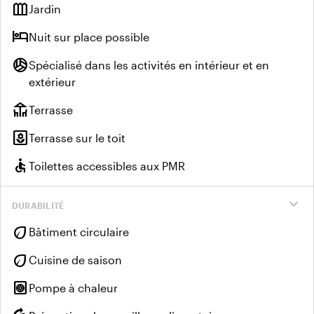
outdoor_garden
Jardin
hotel
Nuit sur place possible
sports_volleyball
Spécialisé dans les activités en intérieur et en
extérieur
deck
Terrasse
yard
Terrasse sur le toit
accessible
Toilettes accessibles aux PMR
expand_more
DURABILITÉ
eco
Bâtiment circulaire
eco
Cuisine de saison
heat_pump
Pompe à chaleur