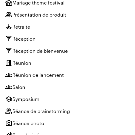
festival
Mariage thème festival
group
Présentation de produit
self_improvement
Retraite
local_bar
Réception
local_bar
Réception de bienvenue
meeting_room
Réunion
groups
Réunion de lancement
groups
Salon
school
Symposium
group
Séance de brainstorming
photo_camera
Séance photo