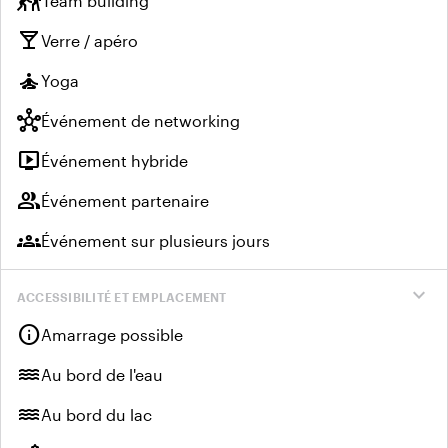
sports_kabaddi
Team building
local_bar
Verre / apéro
self_improvement
Yoga
hub
Événement de networking
live_tv
Événement hybride
group
Événement partenaire
groups
Événement sur plusieurs jours
expand_more
ACCESSIBILITÉ ET EMPLACEMENT
info
Amarrage possible
water
Au bord de l'eau
water
Au bord du lac