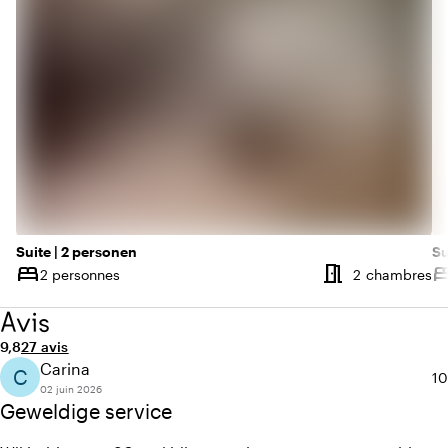
Suite | 2 personen
Su
meeting_room
bed
be
N
2 personnes
2 chambres
Capacité
Ca
Avis
Note moyenne de 9,8 sur 10
Nombre d'avis : 27
9,8
27 avis
Carina
C
No
10
02 juin 2026
Geweldige service