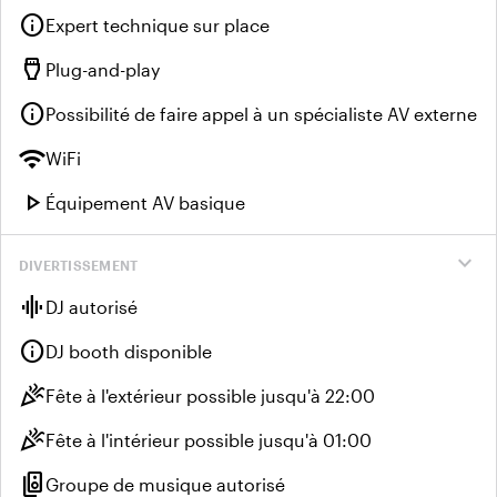
info
Expert technique sur place
settings_input_hdmi
Plug-and-play
info
Possibilité de faire appel à un spécialiste AV externe
wifi
WiFi
play_arrow
Équipement AV basique
expand_more
DIVERTISSEMENT
graphic_eq
DJ autorisé
info
DJ booth disponible
celebration
Fête à l'extérieur possible jusqu'à 22:00
celebration
Fête à l'intérieur possible jusqu'à 01:00
speaker_group
Groupe de musique autorisé