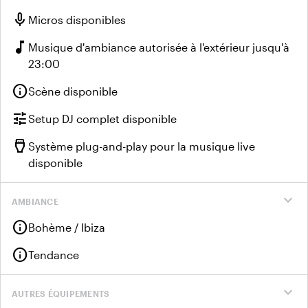
mic
Micros disponibles
music_note
Musique d'ambiance autorisée à l'extérieur jusqu'à
23:00
info
Scène disponible
tune
Setup DJ complet disponible
settings_input_hdmi
Système plug-and-play pour la musique live
disponible
expand_more
AMBIANCE
info
Bohème / Ibiza
info
Tendance
expand_more
AUTRES ÉQUIPEMENTS