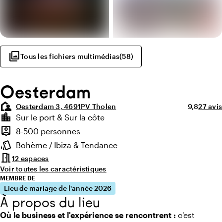
photo_library
Tous les fichiers multimédias
(
58
)
Oesterdam
location_away
Note moye
Nombre
Oesterdam 3, 4691PV Tholen
9,8
27 avis
Points forts
location_city
Sur le port & Sur la côte
Environnement
person_pin
8-500 personnes
Capacité
style
Bohème / Ibiza & Tendance
Ambiance
meeting_room
12 espaces
Voir toutes les caractéristiques
MEMBRE DE
Lieu de mariage de l'année 2026
À propos du lieu
Où le business et l'expérience se rencontrent :
c'est