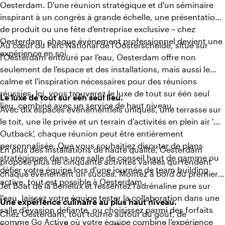
Oesterdam. D'une réunion stratégique et d'un séminaire
inspirant à un congrès à grande échelle, une présentation
de produit ou une fête d'entreprise exclusive – chez
Oesterdam, chaque événement professionnel devient une
Au cœur du Parc National de l'Oosterschelde, situé sur
expérience en soi.
l'Oesterdam entouré par l'eau, Oesterdam offre non
seulement de l'espace et des installations, mais aussi le
calme et l'inspiration nécessaires pour des réunions
réussies. Ici, vous trouverez le luxe de tout sur één seul
Le luxe de tout sur één seul lieu.
lieu, combiné avec un service de haut niveau.
Avec dix espaces événementiels uniques, une terrasse sur
le toit, une île privée et un terrain d'activités en plein air 'De
Outback', chaque réunion peut être entièrement
personnalisée. Que vous souhaitiez discuter de plans
En plus des installations de haute qualité, Oesterdam
stratégiques dans une salle de conseil haut de gamme ou
propose plus de cinquante activités variées qui rendent
défier votre équipe lors d'une journée de team building
chaque événement un succès. Montez à bord du premier
active, tout est possible à Oesterdam.
Jet Boat de la Benelux et ressentez l'adrénaline pure sur
l'eau, laissez votre équipe tester la collaboration dans une
Une expérience culinaire au plus haut niveau.
salle d'évasion défiante, ou choisissez parmi des forfaits
Chez Oesterdam, tout tourne autour du goût, de
comme Go Active où votre équipe combine l'expérience