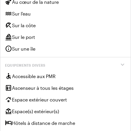
emoji_nature
Au cœur de la nature
water
Sur l'eau
beach_access
Sur la côte
sailing
Sur le port
info
Sur une île
expand_more
EQUIPEMENTS DIVERS
accessible
Accessible aux PMR
elevator
Ascenseur à tous les étages
roofing
Espace extérieur couvert
deck
Espace(s) extérieur(s)
hotel
Hôtels à distance de marche