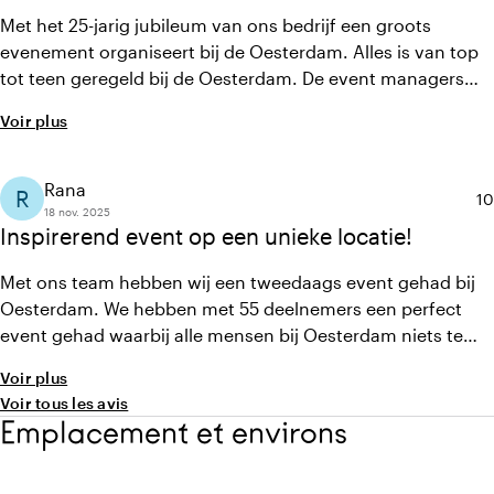
Met het 25-jarig jubileum van ons bedrijf een groots
evenement organiseert bij de Oesterdam. Alles is van top
tot teen geregeld bij de Oesterdam. De event managers
hebben goede know-how en hebben ons van begin tot
Voir plus
eind in de watten gelegd. De evenementen zaal is
waanzinnig en hoop qua capaciteit. De horeca is van hoog
niveau en het chef choice menu is fantastisch gevallen bij
Rana
R
No
10
onze collega's. Zeker een aanrader.
18 nov. 2025
Inspirerend event op een unieke locatie!
Met ons team hebben wij een tweedaags event gehad bij
Oesterdam. We hebben met 55 deelnemers een perfect
event gehad waarbij alle mensen bij Oesterdam niets te
veel was. Alles was tot in de puntjes verzorgd, team
Voir plus
Oesterdam bedankt.
Voir tous les avis
Emplacement et environs