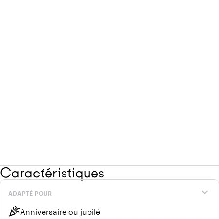
Caractéristiques
expand_more
ADAPTÉ POUR
celebration
Anniversaire ou jubilé