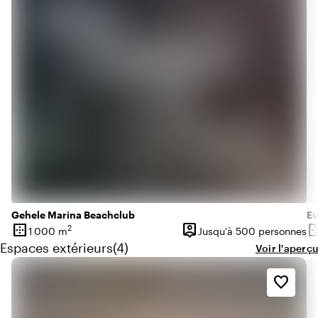
Gehele Marina Beachclub
E
border_outer
person_pin
border_o
2
1 000 m
Jusqu'à 500 personnes
Superficie
Capacité
Su
Quantité de espaces extérieurs : 4
Espaces extérieurs
(
4
)
Voir l'aperçu
favorite_border