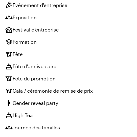
celebration
Evénement d'entreprise
groups
Exposition
festival
Festival d'entreprise
school
Formation
nightlife
Fête
cake
Fête d'anniversaire
nightlife
Fête de promotion
nightlife
Gala / cérémonie de remise de prix
pregnant_woman
Gender reveal party
cake
High Tea
groups
Journée des familles