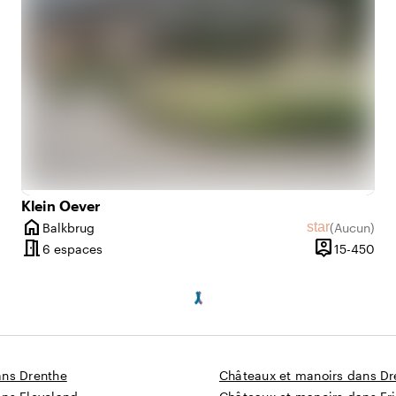
Klein Oever
home
star
Balkbrug
(
Aucun
)
s
Ville
Aucun avis
meeting_room
person_pin
De 2 à 300 personnes
De 
6 espaces
15-450
é
Capacité
ans Drenthe
Châteaux et manoirs dans Dr