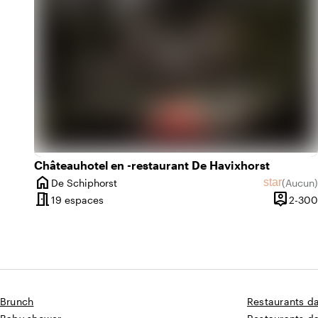
emoji_nature
e
Châteauhotel en -restaurant De Havixhorst
home
star
De Schiphorst
(
Aucun
)
Ville
Aucun avi
meeting_room
person_pin
19 espaces
2-300
Capacit
Brunch
Restaurants d