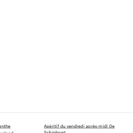
15 à 450 personnes
enthe
Apéritif du vendredi après-midi De
Schiphorst