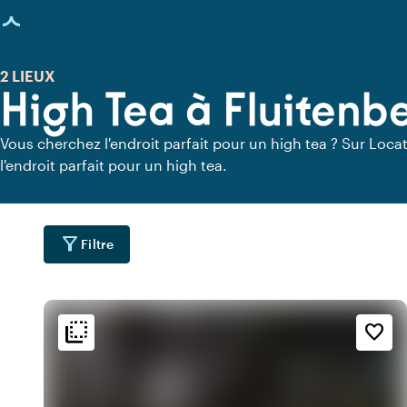
age chargée
2 LIEUX
High Tea à Fluitenb
Vous cherchez l'endroit parfait pour un high tea ? Sur Locat
l'endroit parfait pour un high tea.
filter_alt
Filtre
flip_to_back
flip_to_back
ment
Accessibilité et emplacemen
Ambiance
favorite_border
water
style
fores
l
Hôtel chic
Zone boisée
forest
info
emoji_natur
e
Au cœur de la nature
Romantique
info
emoji_natur
s
À la campagne