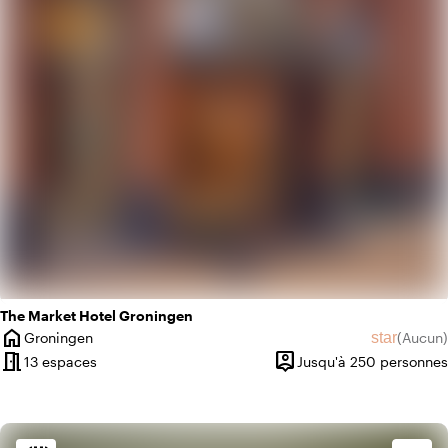
info
Tendance
The Market Hotel Groningen
home
star
Groningen
(
Aucun
)
Ville
Aucun avi
meeting_room
person_pin
13 espaces
Jusqu'à 250 personnes
Capacité