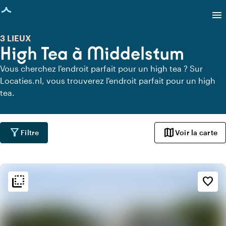
age chargée
menu
3 LIEUX
High Tea à Middelstum
Vous cherchez l'endroit parfait pour un high tea ? Sur
Locaties.nl, vous trouverez l'endroit parfait pour un high
tea.
filter_alt
map
Filtre
Voir la carte
flip_to_back
flip_to_back
Ambiance
favorite_border
info
Botanique