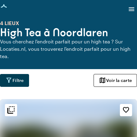
age chargée
menu
4 LIEUX
High Tea à Noordlaren
Vous cherchez l'endroit parfait pour un high tea ? Sur
Locaties.nl, vous trouverez l'endroit parfait pour un high
tea.
filter_alt
map
Filtre
Voir la carte
flip_to_back
flip_to_back
Ambiance
favorite_border
info
Botanique