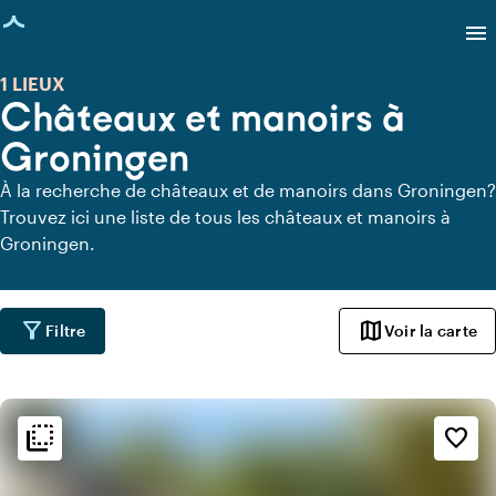
age chargée
menu
1 LIEUX
Châteaux et manoirs à
Groningen
À la recherche de châteaux et de manoirs dans Groningen?
Trouvez ici une liste de tous les châteaux et manoirs à
Groningen.
filter_alt
map
Filtre
Voir la carte
flip_to_back
flip_to_back
Ambiance
favorite_border
info
Classique
info
Romantique