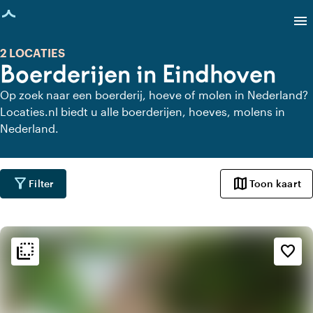
agina geladen
menu
2 LOCATIES
Boerderijen in Eindhoven
Op zoek naar een boerderij, hoeve of molen in Nederland?
Locaties.nl biedt u alle boerderijen, hoeves, molens in
Nederland.
filter_alt
map
Filter
Toon kaart
flip_to_back
flip_to_back
Sfeer en esthetiek
favorite_border
landscape
Landelijk