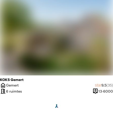
landscape
Landelijk
KOKS Gemert
home
Gemidd
Aan
star
Gemert
9,5
(35)
Plaats
meeting_room
person_pin
6 ruimtes
13-6000
Capaciteit