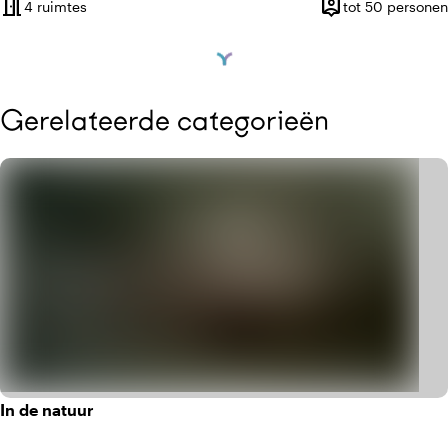
meeting_room
person_pin
4 ruimtes
tot 50 personen
Capaciteit
Gerelateerde categorieën
In de natuur