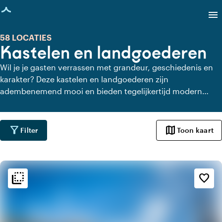
agina geladen
menu
58 LOCATIES
Kastelen en landgoederen
Wil je je gasten verrassen met grandeur, geschiedenis en
karakter? Deze kastelen en landgoederen zijn
adembenemend mooi en bieden tegelijkertijd modern
comfort. Je vindt hier statige zalen, eeuwenoude tuinen en
een sfeer die je nergens anders ervaart. Ideaal als je zoekt
naar een locatie met klasse en een verhaal.
filter_alt
map
Filter
Toon kaart
flip_to_back
flip_to_back
Sfeer en esthetiek
favorite_border
weekend
Klassiek
favorite
Romantisch