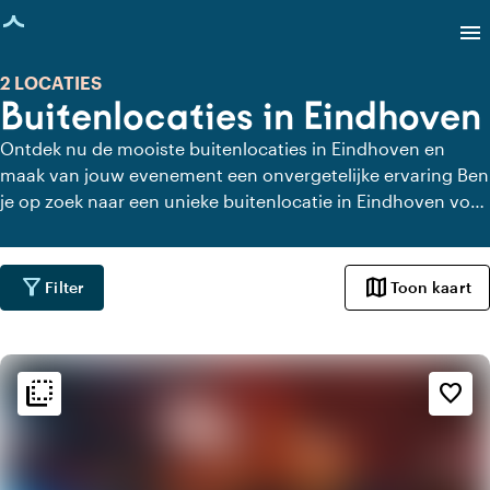
agina geladen
menu
2 LOCATIES
Buitenlocaties in Eindhoven
Ontdek nu de mooiste buitenlocaties in Eindhoven en
maak van jouw evenement een onvergetelijke ervaring Ben
je op zoek naar een unieke buitenlocatie in Eindhoven voor
jouw volgende evenement? Of het nu gaat om een
bedrijfsfeest, teambuildingdag of verjaardag, Eindhoven
biedt een scala aan prachtige buitenruimtes. Van
filter_alt
map
Filter
Toon kaart
sfeervolle tuinen en dakterrassen tot ruime parken en
landgoederen, hier vind je de perfecte plek die indruk
maakt op jouw gasten.
flip_to_back
flip_to_back
Sfeer en esthetiek
favorite_border
factory
Industrieel
history
Vintage