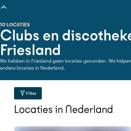
agina geladen
10 LOCATIES
Clubs en discotheke
Friesland
We hebben in Friesland geen locaties gevonden. We helpe
andere locaties in Nederland.
filter_alt
Filter
Locaties in Nederland