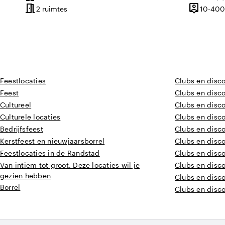
Plaats
meeting_room
person_pin
2 ruimtes
10-400
Capacitei
Feestlocaties
Clubs en disc
Feest
Clubs en disco
Cultureel
Clubs en disc
Culturele locaties
Clubs en disc
Bedrijfsfeest
Clubs en disc
Kerstfeest en nieuwjaarsborrel
Clubs en disc
Feestlocaties in de Randstad
Clubs en disc
Van intiem tot groot. Deze locaties wil je
Clubs en disco
gezien hebben
Clubs en disc
Borrel
Clubs en disco