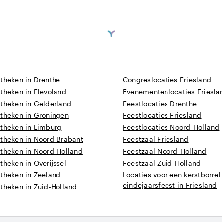
10 tot 400 personen
t
otheken in Drenthe
Congreslocaties Friesland
theken in Flevoland
Evenementenlocaties Friesla
otheken in Gelderland
Feestlocaties Drenthe
otheken in Groningen
Feestlocaties Friesland
otheken in Limburg
Feestlocaties Noord-Holland
otheken in Noord-Brabant
Feestzaal Friesland
otheken in Noord-Holland
Feestzaal Noord-Holland
theken in Overijssel
Feestzaal Zuid-Holland
otheken in Zeeland
Locaties voor een kerstborrel
eindejaarsfeest in Friesland
theken in Zuid-Holland