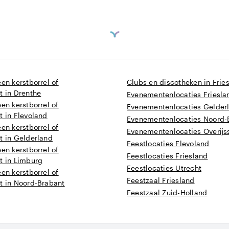
een kerstborrel of
Clubs en discotheken in Frie
t in Drenthe
Evenementenlocaties Friesla
een kerstborrel of
Evenementenlocaties Gelder
t in Flevoland
Evenementenlocaties Noord-
een kerstborrel of
Evenementenlocaties Overijs
t in Gelderland
Feestlocaties Flevoland
een kerstborrel of
Feestlocaties Friesland
t in Limburg
Feestlocaties Utrecht
een kerstborrel of
Feestzaal Friesland
t in Noord-Brabant
Feestzaal Zuid-Holland