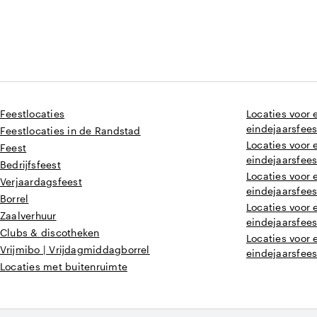
Feestlocaties
Locaties voor 
eindejaarsfees
Feestlocaties in de Randstad
Locaties voor 
Feest
eindejaarsfees
Bedrijfsfeest
Locaties voor 
Verjaardagsfeest
eindejaarsfees
Borrel
Locaties voor 
Zaalverhuur
eindejaarsfees
Clubs & discotheken
Locaties voor 
Vrijmibo | Vrijdagmiddagborrel
eindejaarsfees
Locaties met buitenruimte