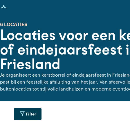
agina geladen
6 LOCATIES
Locaties voor een k
of eindejaarsfeest 
Friesland
Je organiseert een kerstborrel of eindejaarsfeest in Frieslan
past bij een feestelijke afsluiting van het jaar. Van sfeervol
buitenlocaties tot stijlvolle landhuizen en moderne eventloc
waar collega's, relaties of vrienden samenkomen. Een wa
terugblikt op het afgelopen jaar, successen viert en samen 
filter_alt
Filter