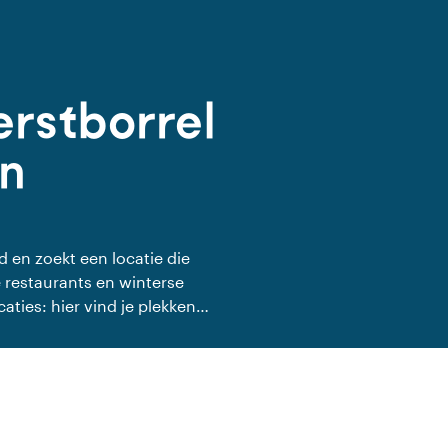
erstborrel
in
d en zoekt een locatie die
le restaurants en winterse
aties: hier vind je plekken
rme omgeving waar je
het nieuwe jaar inluidt.