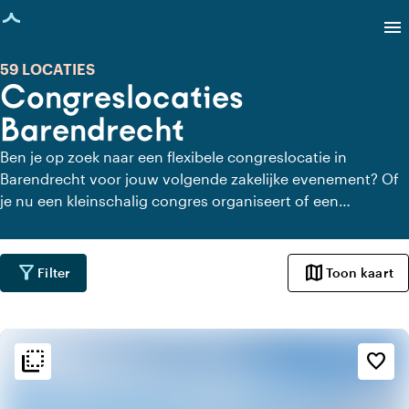
agina geladen
menu
59 LOCATIES
Congreslocaties
Barendrecht
Ben je op zoek naar een flexibele congreslocatie in
Barendrecht voor jouw volgende zakelijke evenement? Of
je nu een kleinschalig congres organiseert of een
grootschalig internationaal congres plant, onderstaande
locaties hebben een schat aan opties om aan al jouw
behoeften te voldoen. Bekijk nu onderstaande
filter_alt
map
Filter
Toon kaart
congreslocaties in Barendrecht.
flip_to_back
flip_to_back
Sfeer en esthetiek
favorite_border
palette
Kleurrijk
trending_up
Trendy