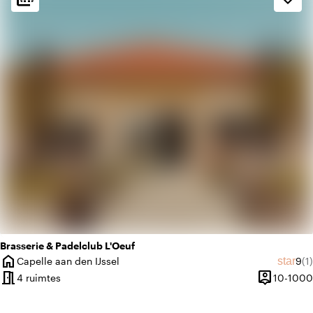
landscape
Landelijk
trending_up
Trendy
Brasserie & Padelclub L'Oeuf
home
Gem
Aa
star
Capelle aan den IJssel
9
(1)
Plaats
meeting_room
person_pin
4 ruimtes
10-1000
Capaciteit