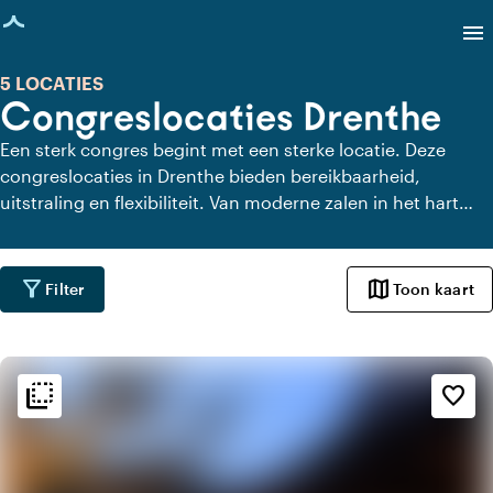
agina geladen
menu
5 LOCATIES
Congreslocaties Drenthe
Een sterk congres begint met een sterke locatie. Deze
congreslocaties in Drenthe bieden bereikbaarheid,
uitstraling en flexibiliteit. Van moderne zalen in het hart
van de stad tot inspirerende plekken in het groen: hier vind
je locaties waar inhoud en beleving samenkomen.
Geschikt om jouw bijeenkomst tot een succes te maken!
filter_alt
map
Filter
Toon kaart
flip_to_back
flip_to_back
Sfeer en esthetiek
favorite_border
landscape
Landelijk
apartment
Modern design