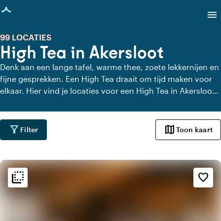
agina geladen
menu
99 LOCATIES
High Tea in Akersloot
Denk aan een lange tafel, warme thee, zoete lekkernijen en
fijne gesprekken. Een High Tea draait om tijd maken voor
elkaar. Hier vind je locaties voor een High Tea in Akersloot
die dat gevoel versterken. Met uitzicht, charme of gewoon
heel lekker eten. Even geen haast, alleen aandacht voor
elkaar en de lekkernijen.
filter_alt
map
Filter
Toon kaart
flip_to_back
flip_to_back
Sfeer en esthetiek
favorite_border
landscape
Landelijk
favorite
Romantisch