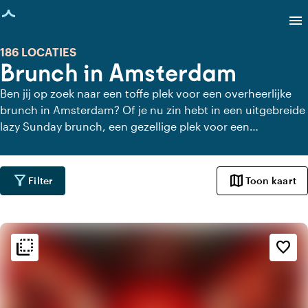
agina geladen
menu
186 LOCATIES
Brunch in Amsterdam
Ben jij op zoek naar een toffe plek voor een overheerlijke
brunch in Amsterdam? Of je nu zin hebt in een uitgebreide
lazy Sunday brunch, een gezellige plek voor een
vriendenuitje, of een sfeervolle locatie voor een zakelijke
afspraak, in Amsterdam vind je het allemaal. Laat je
verleiden door smaakvolle gerechten, versgezette koffie en
filter_alt
map
Filter
Toon kaart
een ontspannen sfeer.
flip_to_back
flip_to_back
Sfeer en esthetiek
favorite_border
blur_on
Eclectisch
favorite
Romantisch