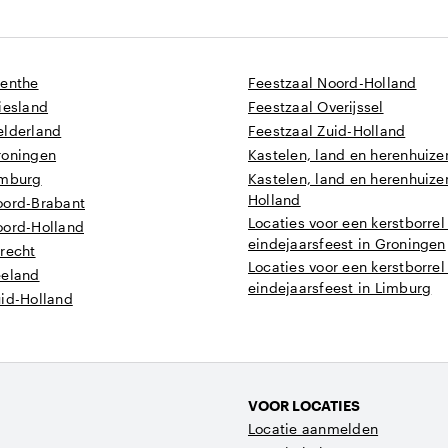
renthe
Feestzaal Noord-Holland
iesland
Feestzaal Overijssel
elderland
Feestzaal Zuid-Holland
roningen
Kastelen, land en herenhuizen
imburg
Kastelen, land en herenhuizen
Holland
oord-Brabant
Locaties voor een kerstborrel
oord-Holland
eindejaarsfeest in Groningen
recht
Locaties voor een kerstborrel
eeland
eindejaarsfeest in Limburg
uid-Holland
VOOR LOCATIES
Locatie aanmelden