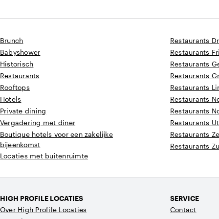
Brunch
Restaurants D
Babyshower
Restaurants Fr
Historisch
Restaurants G
Restaurants
Restaurants G
Rooftops
Restaurants L
Hotels
Restaurants N
Private dining
Restaurants N
Vergadering met diner
Restaurants Ut
Boutique hotels voor een zakelijke
Restaurants Z
bijeenkomst
Restaurants Z
Locaties met buitenruimte
HIGH PROFILE LOCATIES
SERVICE
Over High Profile Locaties
Contact