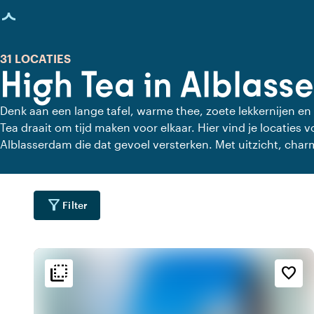
agina geladen
31 LOCATIES
High Tea in Alblas
Denk aan een lange tafel, warme thee, zoete lekkernijen en
Tea draait om tijd maken voor elkaar. Hier vind je locaties 
Alblasserdam die dat gevoel versterken. Met uitzicht, cha
eten. Even geen haast, alleen aandacht voor elkaar en de le
filter_alt
Filter
flip_to_back
flip_to_back
ging
Bereikbaarheid en liggin
Sfeer en esthetiek
favorite_border
water
home
sailin
r
Aan de haven
Huiselijk
water
sailing
inf
r
Bereikbaar per watertaxi
Maritiem