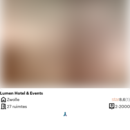
apartment
Modern design
Lumen Hotel & Events
home
Gemid
Aa
star
Zwolle
8,6
(1)
Plaats
meeting_room
person_pin
27 ruimtes
2-2000
Capacitei