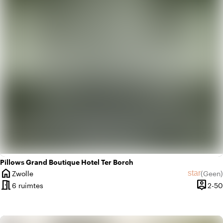
apartment
Modern design
Pillows Grand Boutique Hotel Ter Borch
home
star
Zwolle
(
Geen
)
Plaats
Geen beo
meeting_room
person_pin
6 ruimtes
2-50
Capacit