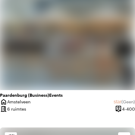
favorite
Romantisch
Paardenburg (Business)Events
home
star
Amstelveen
(
Geen
)
Plaats
Geen beo
meeting_room
person_pin
6 ruimtes
4-400
Capacite