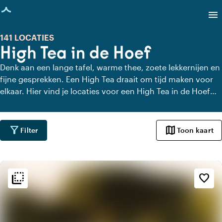
agina geladen
menu
141 LOCATIES
High Tea in de Hoef
Denk aan een lange tafel, warme thee, zoete lekkernijen en
fijne gesprekken. Een High Tea draait om tijd maken voor
elkaar. Hier vind je locaties voor een High Tea in de Hoef
die dat gevoel versterken. Met uitzicht, charme of gewoon
heel lekker eten. Even geen haast, alleen aandacht voor
elkaar en de lekkernijen.
filter_alt
map
Filter
Toon kaart
flip_to_back
flip_to_back
Sfeer en esthetiek
favorite_border
home
Huiselijk
history
Vintage