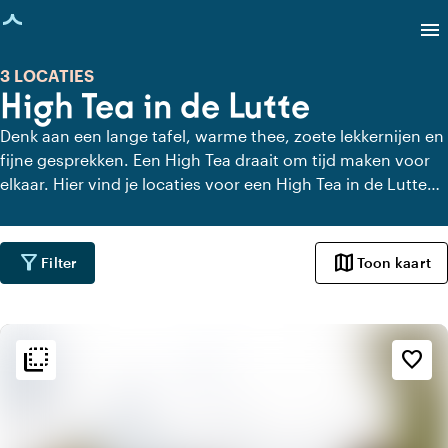
agina geladen
menu
3 LOCATIES
High Tea in de Lutte
Denk aan een lange tafel, warme thee, zoete lekkernijen en
fijne gesprekken. Een High Tea draait om tijd maken voor
elkaar. Hier vind je locaties voor een High Tea in de Lutte
die dat gevoel versterken. Met uitzicht, charme of gewoon
heel lekker eten. Even geen haast, alleen aandacht voor
elkaar en de lekkernijen.
filter_alt
map
Filter
Toon kaart
flip_to_back
flip_to_back
Sfeer en esthetiek
favorite_border
home
Huiselijk
apartment
Modern design