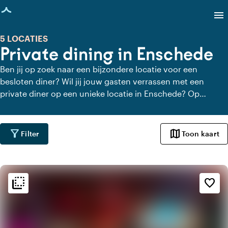
agina geladen
menu
5 LOCATIES
Private dining in Enschede
Ben jij op zoek naar een bijzondere locatie voor een
besloten diner? Wil jij jouw gasten verrassen met een
private diner op een unieke locatie in Enschede? Op
Locaties.nl vind je snel en gemakkelijk alle locaties in
Enschede waar je in alle rust kunt dineren. Bekijk alle
private dining locaties voor een heerlijk verzorgd private
filter_alt
map
Filter
Toon kaart
diner.
flip_to_back
flip_to_back
Sfeer en esthetiek
favorite_border
check_box_outline_blank
Basic