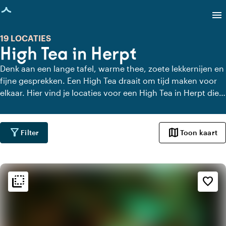
agina geladen
menu
19 LOCATIES
High Tea in Herpt
Denk aan een lange tafel, warme thee, zoete lekkernijen en
fijne gesprekken. Een High Tea draait om tijd maken voor
elkaar. Hier vind je locaties voor een High Tea in Herpt die
dat gevoel versterken. Met uitzicht, charme of gewoon
heel lekker eten. Even geen haast, alleen aandacht voor
elkaar en de lekkernijen.
filter_alt
map
Filter
Toon kaart
flip_to_back
flip_to_back
Sfeer en esthetiek
favorite_border
info
Bruin Cafe
home
Huiselijk