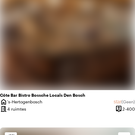
favorite
Romantisch
Côte Bar Bistro Bossche Locals Den Bosch
home
star
's-Hertogenbosch
(
Geen
)
Plaats
Geen beo
meeting_room
person_pin
4 ruimtes
2-400
Capacite