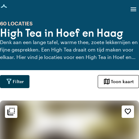
agina geladen
menu
60 LOCATIES
High Tea in Hoef en Haag
Denk aan een lange tafel, warme thee, zoete lekkernijen en
fijne gesprekken. Een High Tea draait om tijd maken voor
elkaar. Hier vind je locaties voor een High Tea in Hoef en
Haag die dat gevoel versterken. Met uitzicht, charme of
gewoon heel lekker eten. Even geen haast, alleen aandacht
voor elkaar en de lekkernijen.
filter_alt
map
Filter
Toon kaart
flip_to_back
flip_to_back
Sfeer en esthetiek
favorite_border
home
Huiselijk
landscape
Landelijk