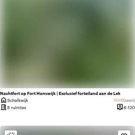
history
Vintage
Nachtfort op Fort Honswijk | Exclusief forteiland aan de Lek
home
star
Schalkwijk
(
Geen
)
Plaats
Geen beo
meeting_room
person_pin
8 ruimtes
8-120
Capacite
Sfeer en esthetiek