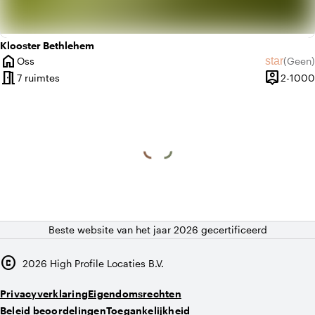
Klooster Bethlehem
home
star
Oss
(
Geen
)
Plaats
Geen beo
meeting_room
person_pin
7 ruimtes
2-1000
Capacitei
Beste website van het jaar 2026 gecertificeerd
copyright
2026
High Profile Locaties B.V.
Privacyverklaring
Eigendomsrechten
Beleid beoordelingen
Toegankelijkheid