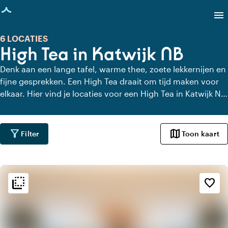
agina geladen
menu
6 LOCATIES
High Tea in Katwijk NB
Denk aan een lange tafel, warme thee, zoete lekkernijen en
fijne gesprekken. Een High Tea draait om tijd maken voor
elkaar. Hier vind je locaties voor een High Tea in Katwijk NB
die dat gevoel versterken. Met uitzicht, charme of gewoon
heel lekker eten. Even geen haast, alleen aandacht voor
elkaar en de lekkernijen.
filter_alt
map
Filter
Toon kaart
flip_to_back
flip_to_back
Sfeer en esthetiek
favorite_border
style
Hotel Chic
home
Huiselijk