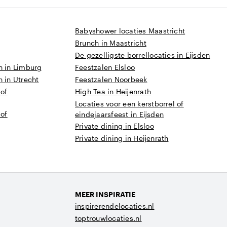
Babyshower locaties Maastricht
Brunch in Maastricht
De gezelligste borrellocaties in Eijsden
n in Limburg
Feestzalen Elsloo
n in Utrecht
Feestzalen Noorbeek
 of
High Tea in Heijenrath
Locaties voor een kerstborrel of
 of
eindejaarsfeest in Eijsden
Private dining in Elsloo
Private dining in Heijenrath
MEER INSPIRATIE
inspirerendelocaties.nl
toptrouwlocaties.nl