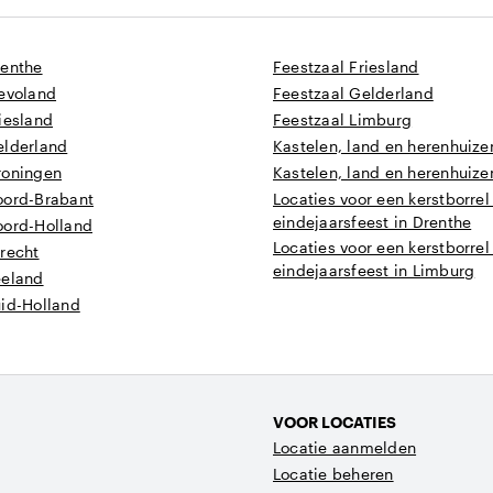
renthe
Feestzaal Friesland
levoland
Feestzaal Gelderland
iesland
Feestzaal Limburg
elderland
Kastelen, land en herenhuize
roningen
Kastelen, land en herenhuize
oord-Brabant
Locaties voor een kerstborrel
eindejaarsfeest in Drenthe
oord-Holland
Locaties voor een kerstborrel
recht
eindejaarsfeest in Limburg
eeland
uid-Holland
VOOR LOCATIES
Locatie aanmelden
Locatie beheren