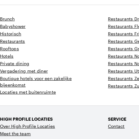
Brunch
Restaurants D
Babyshower
Restaurants F
Historisch
Restaurants Fr
Restaurants
Restaurants G
Rooftops
Restaurants G
Hotels
Restaurants N
Private dining
Restaurants N
Vergadering met diner
Restaurants Ut
Boutique hotels voor een zakelijke
Restaurants Z
bijeenkomst
Restaurants Z
Locaties met buitenruimte
HIGH PROFILE LOCATIES
SERVICE
Over High Profile Locaties
Contact
Meet the team