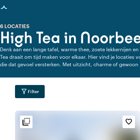
agina geladen
6 LOCATIES
High Tea in Noorbe
Denk aan een lange tafel, warme thee, zoete lekkernijen en
Tea draait om tijd maken voor elkaar. Hier vind je locaties
die dat gevoel versterken. Met uitzicht, charme of gewoon 
haast, alleen aandacht voor elkaar en de lekkernijen.
filter_alt
Filter
flip_to_back
flip_to_back
ging
Bereikbaarheid en liggin
Sfeer en esthetiek
favorite_border
emoji_nature
style
fores
r
Bosrijke omgeving
Hotel Chic
weekend
inf
Klassiek
In het bos