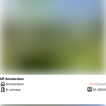
factory
Industrieel
park
Urban jungle
UP Amsterdam
home
star
Amsterdam
(
Geen
)
Plaats
Geen beo
meeting_room
person_pin
9 ruimtes
10-3500
Capaciteit