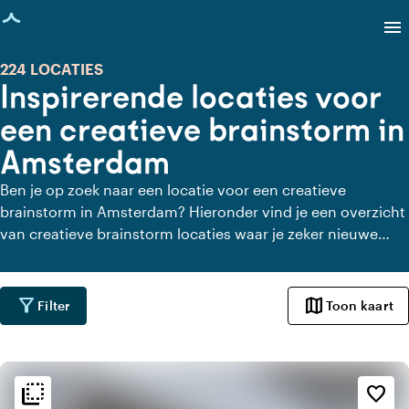
agina geladen
menu
224 LOCATIES
Inspirerende locaties voor
een creatieve brainstorm in
Amsterdam
Ben je op zoek naar een locatie voor een creatieve
brainstorm in Amsterdam? Hieronder vind je een overzicht
van creatieve brainstorm locaties waar je zeker nieuwe
inzichten opdoet. Op Locaties.nl vind je dé ideale ruimte
om jouw brainstormsessie te organiseren.
filter_alt
map
Filter
Toon kaart
flip_to_back
flip_to_back
Sfeer en esthetiek
favorite_border