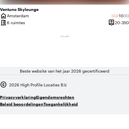
Ventuno Skylounge
home
Gemid
Aa
star
Amsterdam
10
(6)
Plaats
meeting_room
person_pin
6 ruimtes
20-350
Capacitei
Beste website van het jaar 2026 gecertificeerd
copyright
2026
High Profile Locaties B.V.
Privacyverklaring
Eigendomsrechten
Beleid beoordelingen
Toegankelijkheid