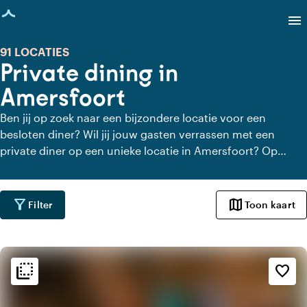
agina geladen
menu
91 LOCATIES
Private dining in
Amersfoort
Ben jij op zoek naar een bijzondere locatie voor een
besloten diner? Wil jij jouw gasten verrassen met een
private diner op een unieke locatie in Amersfoort? Op
Locaties.nl vind je snel en gemakkelijk alle locaties in
Amersfoort waar je in alle rust kunt dineren. Bekijk alle
private dining locaties voor een heerlijk verzorgd private
filter_alt
map
Filter
Toon kaart
diner.
flip_to_back
flip_to_back
Sfeer en esthetiek
favorite_border
ac_unit
Scandinavisch
park
Urban jungle