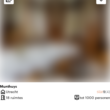
factory
Industrieel
weekend
Klassiek
Munthuys
home
Gemi
Aa
star
Utrecht
9
(4)
Plaats
meeting_room
person_pin
18 ruimtes
tot 1000 personen
Capaciteit