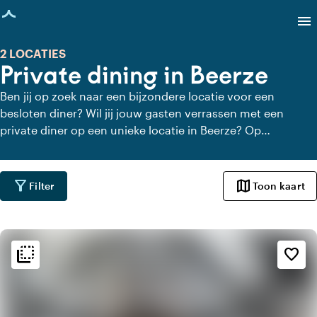
agina geladen
menu
2 LOCATIES
Private dining in Beerze
Ben jij op zoek naar een bijzondere locatie voor een
besloten diner? Wil jij jouw gasten verrassen met een
private diner op een unieke locatie in Beerze? Op
Locaties.nl vind je snel en gemakkelijk alle locaties in
Beerze waar je in alle rust kunt dineren. Bekijk alle private
dining locaties voor een heerlijk verzorgd private diner.
filter_alt
map
Filter
Toon kaart
flip_to_back
flip_to_back
Sfeer en esthetiek
favorite_border
style
Hotel Chic
home
Huiselijk