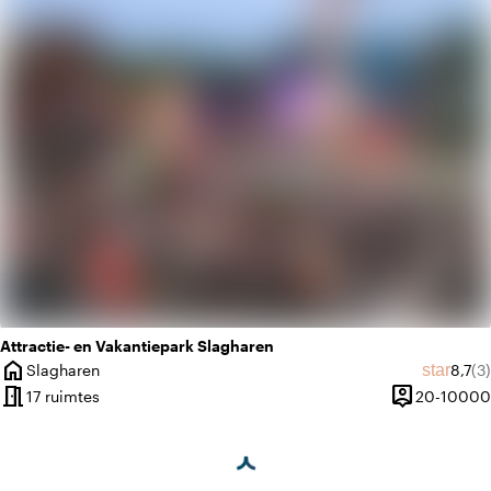
history
Vintage
Attractie- en Vakantiepark Slagharen
home
Gemid
Aa
star
Slagharen
8,7
(3)
Plaats
meeting_room
person_pin
17 ruimtes
20-10000
Capaciteit