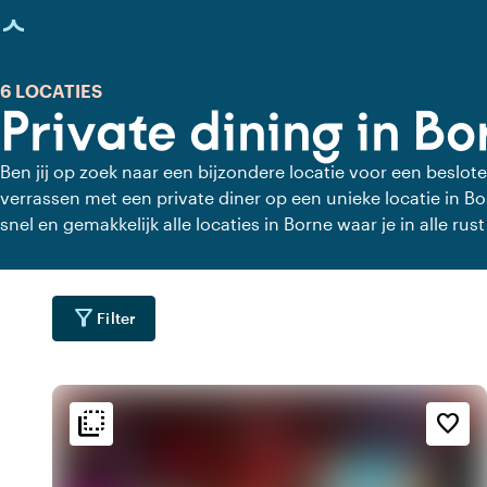
agina geladen
6 LOCATIES
Private dining in Bo
Ben jij op zoek naar een bijzondere locatie voor een beslote
verrassen met een private diner op een unieke locatie in Bo
snel en gemakkelijk alle locaties in Borne waar je in alle rust
private dining locaties voor een heerlijk verzorgd private di
filter_alt
Filter
flip_to_back
flip_to_back
ging
Bereikbaarheid en liggin
Sfeer en esthetiek
favorite_border
location_city
check_box_outline_blank
wate
n
Aan een meer
Basic
wate
Aan het water