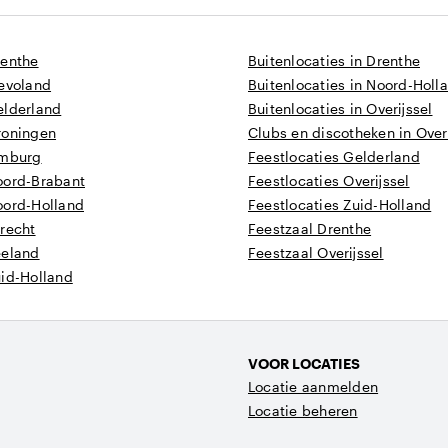
renthe
Buitenlocaties in Drenthe
levoland
Buitenlocaties in Noord-Holl
elderland
Buitenlocaties in Overijssel
roningen
Clubs en discotheken in Overi
imburg
Feestlocaties Gelderland
oord-Brabant
Feestlocaties Overijssel
oord-Holland
Feestlocaties Zuid-Holland
recht
Feestzaal Drenthe
eeland
Feestzaal Overijssel
uid-Holland
VOOR LOCATIES
Locatie aanmelden
Locatie beheren