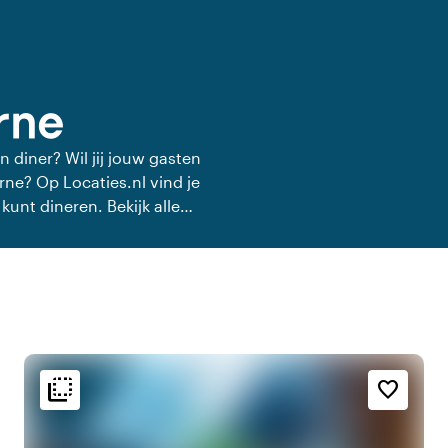
rne
n diner? Wil jij jouw gasten
rne? Op Locaties.nl vind je
 kunt dineren. Bekijk alle
ner.
flip_to_back
flip_to_back
g
Bereikbaarheid en ligging
Sfeer en esthetiek
favorite_border
r
info
forest
Bosrijke omgeving
Mediterraans
r
apartment
emoji_nature
Midden in de natuur
Modern design