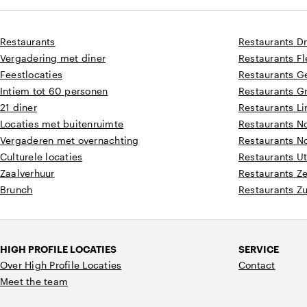
Restaurants
Restaurants D
Vergadering met diner
Restaurants F
Feestlocaties
Restaurants G
Intiem tot 60 personen
Restaurants G
21 diner
Restaurants L
Locaties met buitenruimte
Restaurants N
Vergaderen met overnachting
Restaurants N
Culturele locaties
Restaurants Ut
Zaalverhuur
Restaurants Z
Brunch
Restaurants Z
HIGH PROFILE LOCATIES
SERVICE
Over High Profile Locaties
Contact
Meet the team