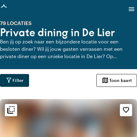
agina geladen
menu
79 LOCATIES
Private dining in De Lier
Ben jij op zoek naar een bijzondere locatie voor een
besloten diner? Wil jij jouw gasten verrassen met een
private diner op een unieke locatie in De Lier? Op
Locaties.nl vind je snel en gemakkelijk alle locaties in De
Lier waar je in alle rust kunt dineren. Bekijk alle private
dining locaties voor een heerlijk verzorgd private diner.
filter_alt
map
Filter
Toon kaart
flip_to_back
flip_to_back
Sfeer en esthetiek
favorite_border
factory
Industrieel
trending_up
Trendy