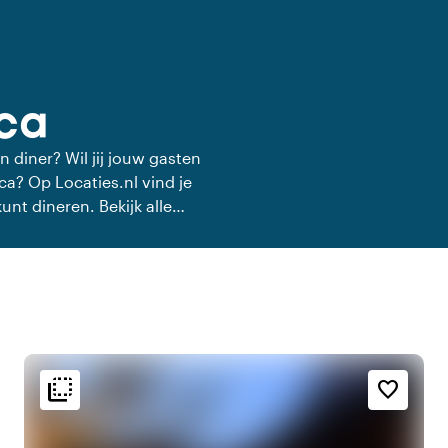
ica
n diner? Wil jij jouw gasten
ca? Op Locaties.nl vind je
kunt dineren. Bekijk alle
ner.
flip_to_back
flip_to_back
g
Sfeer en esthetiek
favorite_border
o
landscape
Landelijk
k
apartment
Modern design