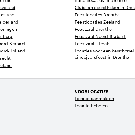
renthe
Buitenlocaties in Drenthe
levoland
Clubs en discotheken in Dre
iesland
Feestlocaties Drenthe
elderland
Feestlocaties Zeeland
roningen
Feestzaal Drenthe
imburg
Feestzaal Noord-Brabant
oord-Brabant
Feestzaal Utrecht
oord-Holland
Locaties voor een kerstborrel
eindejaarsfeest in Drenthe
recht
eeland
VOOR LOCATIES
Locatie aanmelden
Locatie beheren