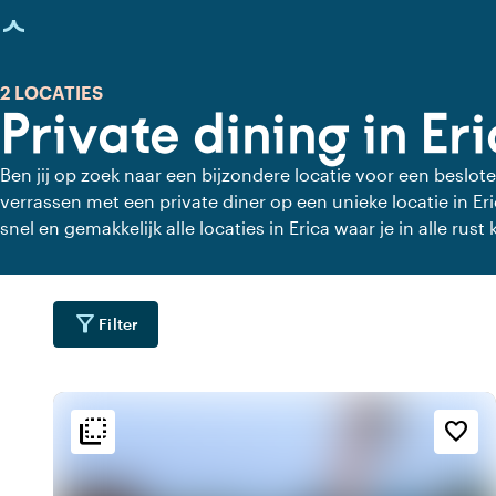
agina geladen
2 LOCATIES
Private dining in Er
Ben jij op zoek naar een bijzondere locatie voor een beslote
verrassen met een private diner op een unieke locatie in Eri
snel en gemakkelijk alle locaties in Erica waar je in alle rust 
private dining locaties voor een heerlijk verzorgd private di
filter_alt
Filter
flip_to_back
flip_to_back
ging
Bereikbaarheid en liggin
Sfeer en esthetiek
favorite_border
forest
palette
inf
g
Kleurrijk
In het bos
emoji_nature
history
par
d
Vintage
In het park