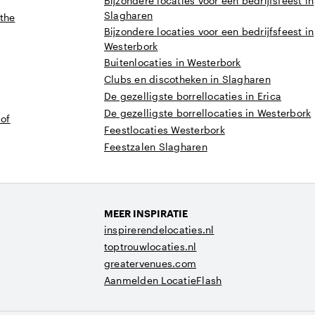
Bijzondere locaties voor een bedrijfsfeest in
Slagharen
nthe
Bijzondere locaties voor een bedrijfsfeest in
Westerbork
Buitenlocaties in Westerbork
Clubs en discotheken in Slagharen
De gezelligste borrellocaties in Erica
De gezelligste borrellocaties in Westerbork
 of
Feestlocaties Westerbork
Feestzalen Slagharen
MEER INSPIRATIE
inspirerendelocaties.nl
toptrouwlocaties.nl
greatervenues.com
Aanmelden LocatieFlash