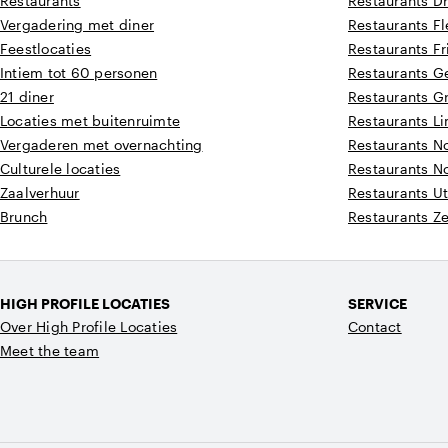
Restaurants
Restaurants D
Vergadering met diner
Restaurants F
Feestlocaties
Restaurants Fr
Intiem tot 60 personen
Restaurants G
21 diner
Restaurants G
Locaties met buitenruimte
Restaurants L
Vergaderen met overnachting
Restaurants N
Culturele locaties
Restaurants N
Zaalverhuur
Restaurants Ut
Brunch
Restaurants Z
HIGH PROFILE LOCATIES
SERVICE
Over High Profile Locaties
Contact
Meet the team