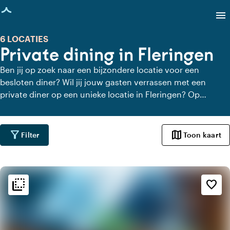
agina geladen
menu
6 LOCATIES
Private dining in Fleringen
Ben jij op zoek naar een bijzondere locatie voor een
besloten diner? Wil jij jouw gasten verrassen met een
private diner op een unieke locatie in Fleringen? Op
Locaties.nl vind je snel en gemakkelijk alle locaties in
Fleringen waar je in alle rust kunt dineren. Bekijk alle
private dining locaties voor een heerlijk verzorgd private
filter_alt
map
Filter
Toon kaart
diner.
flip_to_back
flip_to_back
Sfeer en esthetiek
favorite_border
info
Mediterraans
apartment
Modern design