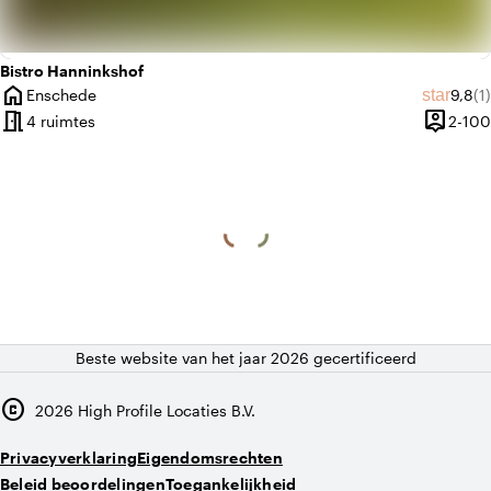
Bistro Hanninkshof
home
Gemid
Aa
star
Enschede
9,8
(1)
Plaats
meeting_room
person_pin
4 ruimtes
2-100
Capacite
Beste website van het jaar 2026 gecertificeerd
copyright
2026
High Profile Locaties B.V.
Privacyverklaring
Eigendomsrechten
Beleid beoordelingen
Toegankelijkheid