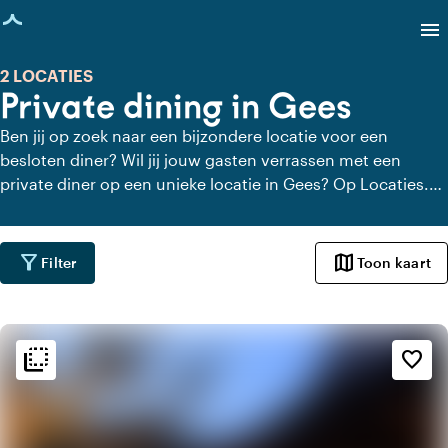
agina geladen
menu
2 LOCATIES
Private dining in Gees
Ben jij op zoek naar een bijzondere locatie voor een
besloten diner? Wil jij jouw gasten verrassen met een
private diner op een unieke locatie in Gees? Op Locaties.nl
vind je snel en gemakkelijk alle locaties in Gees waar je in
alle rust kunt dineren. Bekijk alle private dining locaties
voor een heerlijk verzorgd private diner.
filter_alt
map
Filter
Toon kaart
flip_to_back
flip_to_back
Sfeer en esthetiek
favorite_border
landscape
Landelijk
apartment
Modern design