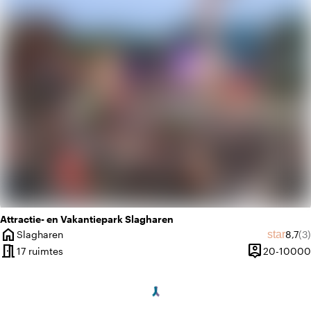
history
Vintage
Attractie- en Vakantiepark Slagharen
home
Gemid
Aa
star
Slagharen
8,7
(3)
Plaats
meeting_room
person_pin
17 ruimtes
20-10000
Capaciteit