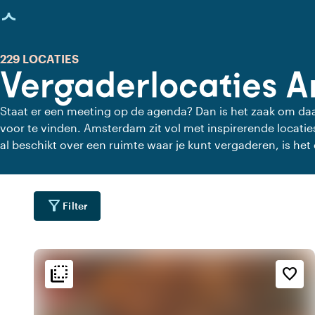
agina geladen
229 LOCATIES
Vergaderlocaties 
Staat er een meeting op de agenda? Dan is het zaak om daa
voor te vinden. Amsterdam zit vol met inspirerende locatie
al beschikt over een ruimte waar je kunt vergaderen, is he
een externe vergaderlocatie in Amsterdam te gaan. Een a
een frisse blik en leidt tot nieuwe inzichten.
filter_alt
Filter
flip_to_back
flip_to_back
ging
Bereikbaarheid en liggin
Sfeer en esthetiek
favorite_border
sailing
factory
inf
n
Aan de snelweg
Industrieel
factory
trending_up
d
Trendy