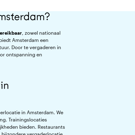
Amsterdam?
ereikbaar
, zowel nationaal
en biedt Amsterdam een
ltuur. Door te vergaderen in
oor ontspanning en
in
gaderlocatie in Amsterdam. We
ng. Trainingslocaties
jkheden bieden. Restaurants
n bijzondere vergaderlocatie