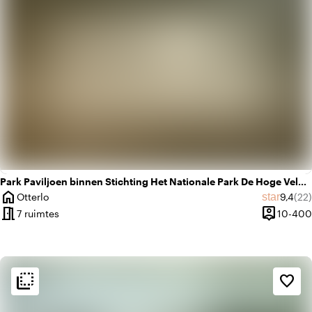
Park Paviljoen binnen Stichting Het Nationale Park De Hoge Veluwe
home
Gemidd
Aan
star
Otterlo
9,4
(22)
Plaats
meeting_room
person_pin
7 ruimtes
10-400
Capacitei
flip_to_back
flip_to_back
Sfeer en esthetiek
favorite_border
weekend
Klassiek