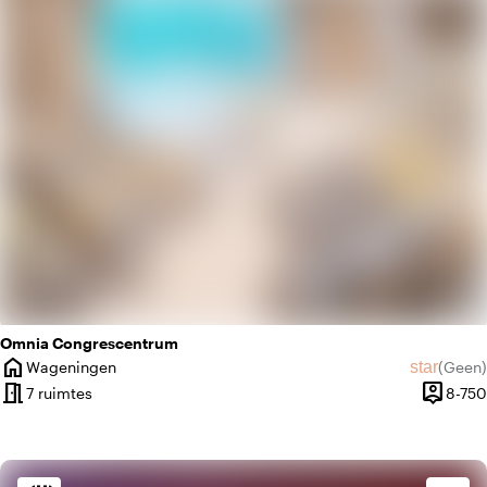
ac_unit
Scandinavisch
Omnia Congrescentrum
home
star
Wageningen
(
Geen
)
Plaats
Geen beo
meeting_room
person_pin
7 ruimtes
8-750
Capacite