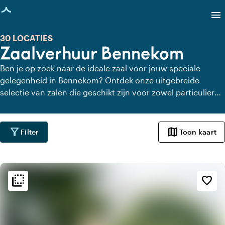
agina geladen
menu
30 LOCATIES
Zaalverhuur Bennekom
Ben je op zoek naar de ideale zaal voor jouw speciale
gelegenheid in Bennekom? Ontdek onze uitgebreide
selectie van zalen die geschikt zijn voor zowel particuliere
feesten als zakelijke evenementen. Bij ons vind je de
perfecte setting om jouw gasten te imponeren en
herinneringen te creëren die een leven lang meegaan.
filter_alt
map
Filter
Toon kaart
flip_to_back
flip_to_back
Sfeer en esthetiek
favorite_border
landscape
Landelijk
history
Vintage