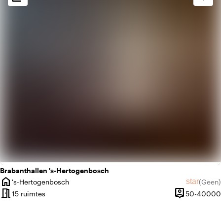
factory
Industrieel
crop_square
Minimalistisch
Brabanthallen 's-Hertogenbosch
home
star
's-Hertogenbosch
(
Geen
)
Plaats
Geen beo
meeting_room
person_pin
15 ruimtes
50-40000
Capaciteit