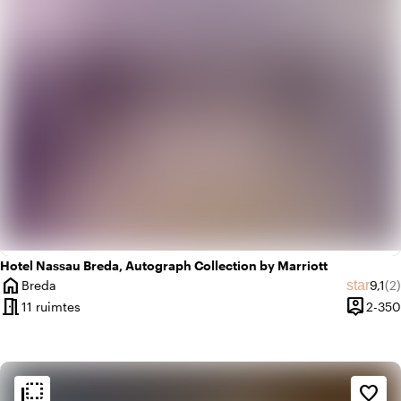
Hotel Nassau Breda, Autograph Collection by Marriott
home
Gemid
Aa
star
Breda
9,1
(2)
Plaats
meeting_room
person_pin
11 ruimtes
2-350
Capacite
flip_to_back
flip_to_back
Sfeer en esthetiek
favorite_border