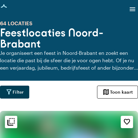
agina geladen
menu
64 LOCATIES
Feestlocaties Noord-
Brabant
Je organiseert een feest in Noord-Brabant en zoekt een
locatie die past bij de sfeer die je voor ogen hebt. Of je nu
een verjaardag, jubileum, bedrijfsfeest of ander bijzonder
moment viert, hier vind je feestlocaties met karakter en
gastvrijheid. Van intieme settings tot ruime zalen: ontdek
locaties waar je samenkomt, geniet en herinneringen
filter_alt
map
Filter
Toon kaart
maakt.
flip_to_back
flip_to_back
Sfeer en esthetiek
favorite_border
factory
Industrieel