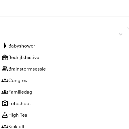
expand_more
pregnant_woman
Babyshower
festival
Bedrijfsfestival
group
Brainstormsessie
groups
Congres
groups
Familiedag
photo_camera
Fotoshoot
cake
High Tea
groups
Kick-off