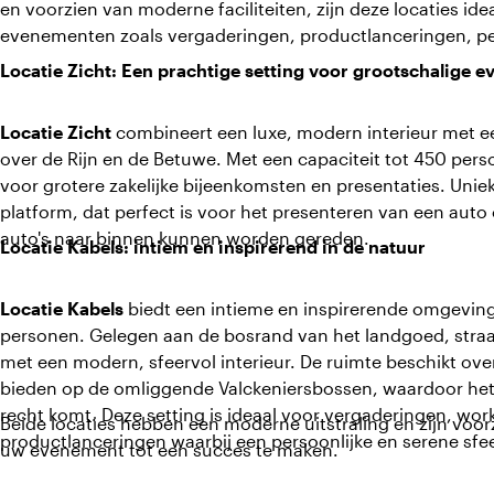
en voorzien van moderne faciliteiten, zijn deze locaties ide
evenementen zoals vergaderingen, productlanceringen, pe
Locatie Zicht: Een prachtige setting voor grootschalige 
Locatie Zicht
combineert een luxe, modern interieur met
over de Rijn en de Betuwe. Met een capaciteit tot 450 pers
voor grotere zakelijke bijeenkomsten en presentaties. Uniek
platform, dat perfect is voor het presenteren van een auto 
auto's naar binnen kunnen worden gereden.
Locatie Kabels: intiem en inspirerend in de natuur
Locatie Kabels
biedt een intieme en inspirerende omgeving
personen. Gelegen aan de bosrand van het landgoed, straalt 
met een modern, sfeervol interieur. De ruimte beschikt ove
bieden op de omliggende Valckeniersbossen, waardoor het 
recht komt. Deze setting is ideaal voor vergaderingen, wor
Beide locaties hebben een moderne uitstraling en zijn voorzi
productlanceringen waarbij een persoonlijke en serene sfee
uw evenement tot een succes te maken.