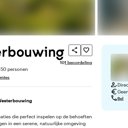
erbouwing
share
favorite_border
Gemiddelde beoordeling van 10 uit
Aantal beoordelingen: 1
10
1 beoordeling
450 personen
eit
imtes
how_to_reg
Direc
euro
Geen
call
Bel
 Westerbouwing
ties die perfect inspelen op de behoeften
legen in een serene, natuurlijke omgeving