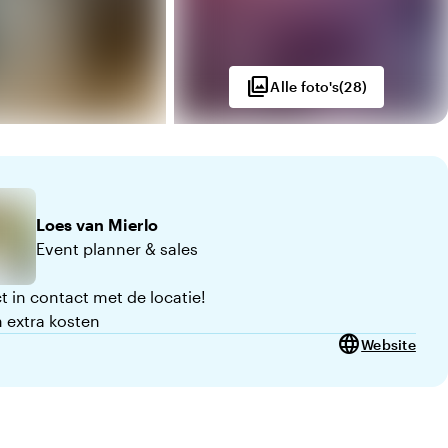
photo_library
Alle foto's
(
28
)
 10
Loes
van Mierlo
Event planner & sales
t in contact met de locatie!
 extra kosten
language
Website