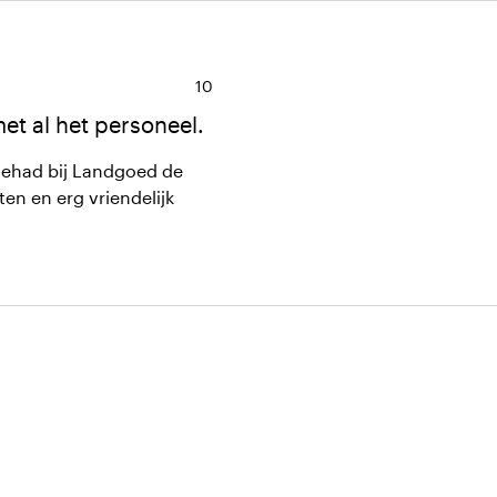
Gemiddelde beoordeling van 10 uit 10
10
t al het personeel.
gehad bij Landgoed de
en en erg vriendelijk