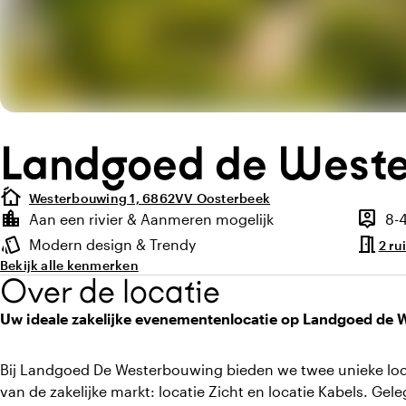
Landgoed de West
cottage
Westerbouwing 1, 6862VV Oosterbeek
Highlights
location_city
person_pin
Aan een rivier & Aanmeren mogelijk
8-
Locatie en omgeving
Capacit
meeting_room
style
Modern design & Trendy
2 ru
Sfeer en uitstraling
Bekijk alle kenmerken
Over de locatie
Uw ideale zakelijke evenementenlocatie op Landgoed de
Bij Landgoed De Westerbouwing bieden we twee unieke loca
van de zakelijke markt: locatie Zicht en locatie Kabels. Ge