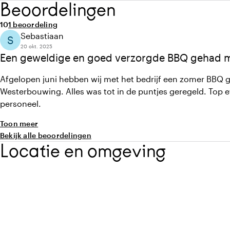
Beoordelingen
Gemiddelde beoordeling van 10 uit 10
Aantal beoordelingen: 1
10
1 beoordeling
Sebastiaan
S
20 okt. 2025
Een geweldige en goed verzorgde BBQ gehad me
Afgelopen juni hebben wij met het bedrijf een zomer BBQ 
Westerbouwing. Alles was tot in de puntjes geregeld. Top et
personeel.
Toon meer
Bekijk alle beoordelingen
Locatie en omgeving