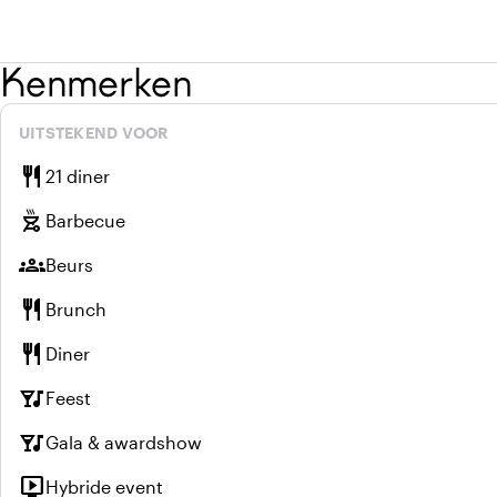
Kenmerken
UITSTEKEND VOOR
restaurant
21 diner
outdoor_grill
Barbecue
groups
Beurs
restaurant
Brunch
restaurant
Diner
nightlife
Feest
nightlife
Gala & awardshow
live_tv
Hybride event