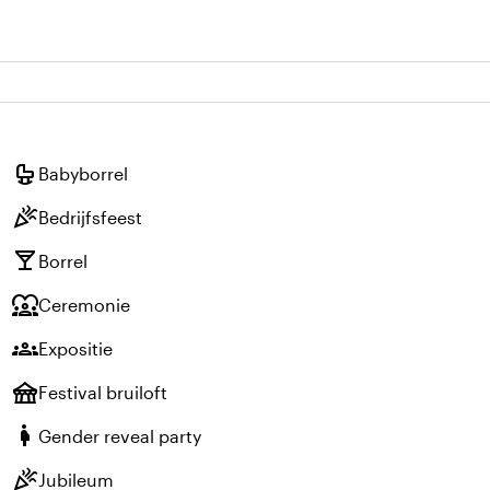
crib
Babyborrel
celebration
Bedrijfsfeest
local_bar
Borrel
diversity_1
Ceremonie
groups
Expositie
festival
Festival bruiloft
pregnant_woman
Gender reveal party
celebration
Jubileum