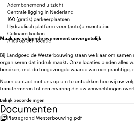
Adembenemend uitzicht
Centrale ligging in Nederland
160 (gratis) parkeerplaatsen
Hydraulisch platform voor (auto)presentaties
Culinaire keuken
Maak uw volgende evenement onvergetelijk
Alles op één locatie
Bij Landgoed de Westerbouwing staan we klaar om samen m
organiseren dat indruk maakt. Onze locaties bieden alles w
bereiken, met de toegevoegde waarde van een prachtige, n
Neem contact met ons op om te ontdekken hoe wij uw volg
transformeren tot een ervaring die uw verwachtingen overt
Bekijk beoordelingen
Documenten
picture_as_pdf
Plattegrond Westerbouwing.pdf