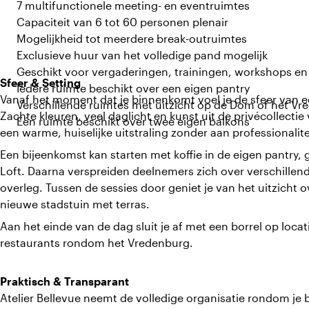
7 multifunctionele meeting- en eventruimtes
Capaciteit van 6 tot 60 personen plenair
Mogelijkheid tot meerdere break-outruimtes
Exclusieve huur van het volledige pand mogelijk
Geschikt voor vergaderingen, trainingen, workshops e
Sfeer & Setting
Iedere ruimte beschikt over een eigen pantry
Vanaf het moment dat je binnenkomt voel je de sfeer van ee
Verschillende ruimtes met uitzicht op de Dom of het Vr
Zachte kleuren, veel daglicht en kunst uit de privécollect
Eén ruimte beschikt over twee eigen balkons
een warme, huiselijke uitstraling zonder aan professionalite
Een bijeenkomst kan starten met koffie in de eigen pantry, 
Loft. Daarna verspreiden deelnemers zich over verschille
overleg. Tussen de sessies door geniet je van het uitzicht o
nieuwe stadstuin met terras.
Aan het einde van de dag sluit je af met een borrel op loca
restaurants rondom het Vredenburg.
Praktisch & Transparant
Atelier Bellevue neemt de volledige organisatie rondom je