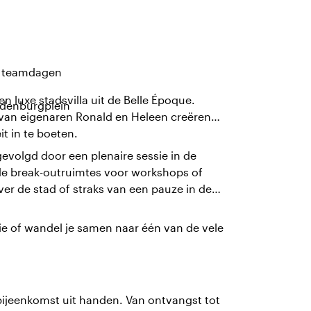
n teamdagen
n luxe stadsvilla uit de Belle Époque.
edenburgplein
ie van eigenaren Ronald en Heleen creëren
it in te boeten.
gevolgd door een plenaire sessie in de
nde break-outruimtes voor workshops of
ver de stad of straks van een pauze in de
tie of wandel je samen naar één van de vele
 bijeenkomst uit handen. Van ontvangst tot