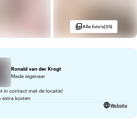
photo_library
Alle foto's
(
35
)
Ronald
van der Krogt
Mede eigenaar
t in contact met de locatie!
 extra kosten
language
Website