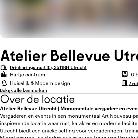
Atelier Bellevue Ut
location_away
Drieharingstraat 35, 3511BH Utrecht
Highlights
location_city
person_pin
Hartje centrum
6-
Locatie en omgeving
Capacit
meeting_room
style
Huiselijk & Modern design
7 ru
Sfeer en uitstraling
Bekijk alle kenmerken
Over de locatie
Atelier Bellevue Utrecht | Monumentale vergader- en event
Vergaderen en events in een monumentaal Art Nouveau-pand
inspirerende locatie waar rust, karakter en moderne facili
Utrecht biedt een unieke setting voor vergaderingen, traini
bijeenkomsten, op slechts drie minuten lopen van Utrecht 