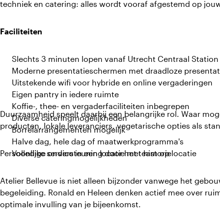
techniek en catering: alles wordt vooraf afgestemd op jo
Faciliteiten
Slechts 3 minuten lopen vanaf Utrecht Centraal Station
Moderne presentatieschermen met draadloze presenta
Uitstekende wifi voor hybride en online vergaderingen
Eigen pantry in iedere ruimte
Koffie-, thee- en vergaderfaciliteiten inbegrepen
Duurzaamheid speelt daarbij een belangrijke rol. Waar mog
Diverse cateringmogelijkheden
producten, lokale leveranciers, vegetarische opties als st
Borrelarrangementen mogelijk
Halve dag, hele dag of maatwerkprogramma's
Persoonlijke service in een locatie met historie
Volledige ondersteuning door het team op locatie
Atelier Bellevue is niet alleen bijzonder vanwege het geb
begeleiding. Ronald en Heleen denken actief mee over ruim
optimale invulling van je bijeenkomst.