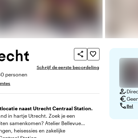
recht
share
favorite_border
Schrijf de eerste beoordeling
60 personen
eit
imtes
how_to_reg
Direc
euro
Geen
call
Bel
locatie naast Utrecht Centraal Station.
 in hartje Utrecht. Zoek je een
teiten samenkomen? Atelier Bellevue
ngen, heisessies en zakelijke
Centraal Station.