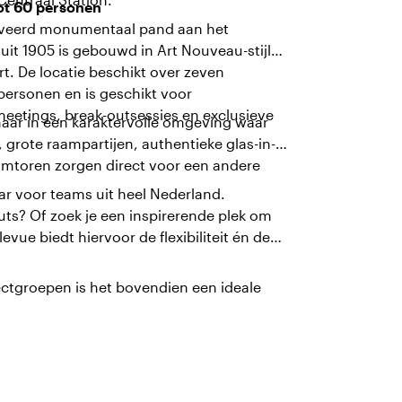
ot 60 personen
enoveerd monumentaal pand aan het
uit 1905 is gebouwd in Art Nouveau-stijl
. De locatie beschikt over zeven
personen en is geschikt voor
eetings, break-outsessies en exclusieve
, maar in een karaktervolle omgeving waar
 grote raampartijen, authentieke glas-in-
Domtoren zorgen direct voor een andere
aar voor teams uit heel Nederland.
uts? Of zoek je een inspirerende plek om
vue biedt hiervoor de flexibiliteit én de
tgroepen is het bovendien een ideale