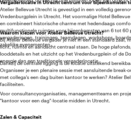
Vergaderlocatie in Utrecht centrum voor bijeenkomsten t
Atelier Bellevue Utrecht is gevestigd in een volledig ger
Vredenburgplein in Utrecht. Het voormalige Hotel Bellevue 
en combineert historische charme met hedendaags comfort
multifunctionele ruimtes voor bijeenkomsten van 6 tot 60 
Waarom kiezen voor Atelier Bellevue Utrecht?
vergaderingen, trainingen, teamdagen, workshops, boardm
Bij Atelier Bellevue vergader je niet in een standaard zaal
zakelijke evenementen.
licht, ruimte en aandacht centraal staan. De hoge plafonds,
looddetails en het uitzicht op het Vredenburgplein of de 
energie dan een traditionele vergaderlocatie.
Dankzij de centrale ligging is de locatie uitstekend bereikb
Organiseer je een plenaire sessie met aansluitende break-o
met collega's een dag buiten kantoor te werken? Atelier Belle
faciliteiten.
Voor consultancyorganisaties, managementteams en projec
"kantoor voor een dag"-locatie midden in Utrecht.
Zalen & Capaciteit