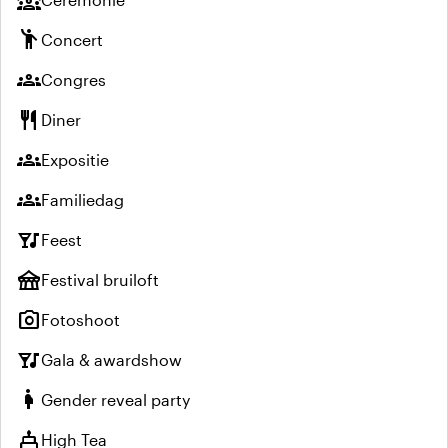
emoji_people
Concert
groups
Congres
restaurant
Diner
groups
Expositie
groups
Familiedag
nightlife
Feest
festival
Festival bruiloft
photo_camera
Fotoshoot
nightlife
Gala & awardshow
pregnant_woman
Gender reveal party
cake
High Tea