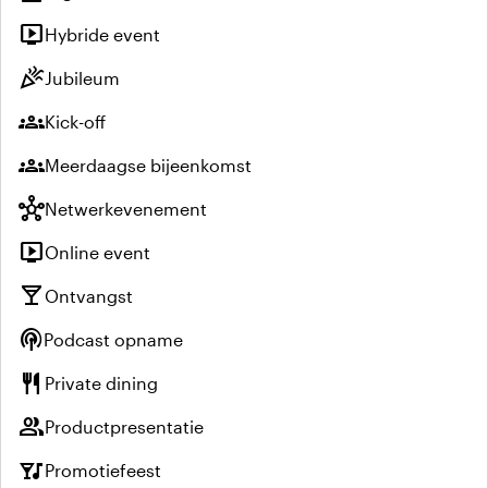
live_tv
Hybride event
celebration
Jubileum
groups
Kick-off
groups
Meerdaagse bijeenkomst
hub
Netwerkevenement
live_tv
Online event
local_bar
Ontvangst
podcasts
Podcast opname
restaurant
Private dining
group
Productpresentatie
nightlife
Promotiefeest