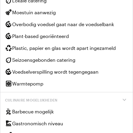
eco
Lokale catering
emoji_nature
Moestuin aanwezig
compost
Overbodig voedsel gaat naar de voedselbank
compost
Plant-based georiënteerd
recycling
Plastic, papier en glas wordt apart ingezameld
eco
Seizoensgebonden catering
compost
Voedselverspilling wordt tegengegaan
heat_pump
Warmtepomp
expand_more
CULINAIRE MOGELIJKHEDEN
outdoor_grill
Barbecue mogelijk
dinner_dining
Gastronomisch niveau