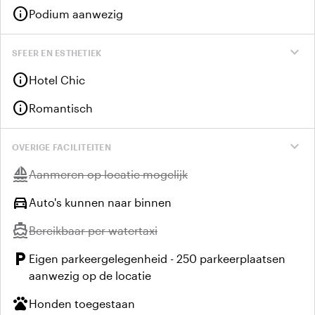
info
Podium aanwezig
expand_more
SFEER EN ESTHETIEK
info
Hotel Chic
info
Romantisch
expand_more
OVERIGE FACILITEITEN
sailing
Niet beschikbaar:
Aanmeren op locatie mogelijk
directions_car
Auto's kunnen naar binnen
directions_boat
Niet beschikbaar:
Bereikbaar per watertaxi
local_parking
Eigen parkeergelegenheid - 250 parkeerplaatsen
aanwezig op de locatie
pets
Honden toegestaan