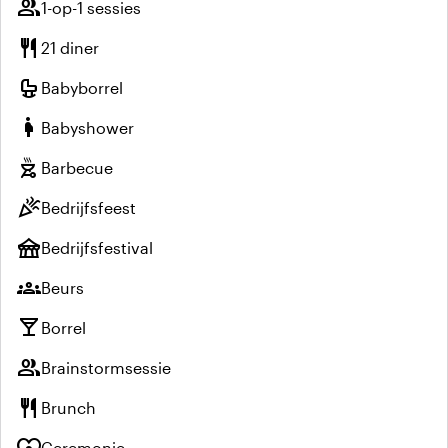
group
1-op-1 sessies
restaurant
21 diner
crib
Babyborrel
pregnant_woman
Babyshower
outdoor_grill
Barbecue
celebration
Bedrijfsfeest
festival
Bedrijfsfestival
groups
Beurs
local_bar
Borrel
group
Brainstormsessie
restaurant
Brunch
diversity_1
Ceremonie