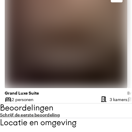
Grand Luxe Suite
Br
meeting_room
bed
be
Aa
2 personen
3 kamers
Capaciteit
Ca
Beoordelingen
Schrijf de eerste beoordeling
Locatie en omgeving