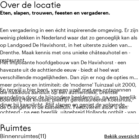
Over de locatie
Eten, slapen, trouwen, feesten en vergaderen.
Een vergadering in een écht inspirerende omgeving. Er zijn
weinig plekken in Nederland waar dat zo genoeglijk kan als
op Landgoed De Havixhorst, in het uiterste zuiden van
Drenthe. Maak kennis met ons unieke châteauhotel en -
restaurant.
Het imposante hoofdgebouw van De Havixhorst - een
havezate uit de achttiende eeuw - biedt al heel wat
verschillende mogelijkheden. Dan zijn er nog de opties met
meer privacy en intimiteit: de 'moderne' Tuinzaal uit 2000,
En terwijl u hier bent, verwen uzelf met een ontspannen
die naadloos aansluit op een authentieke, Drentse
wandeling door de bijzondere beeldentuin, na een heerlijk
boerderij, het knusse, piekfijn gerestaureerde Koetshuis,
diner bij kaarslicht. Blijf slapen en geniet de volgende
de Orangerie in de kasteeltuin. Feestvieren alsof u een
ochtend - na een heerlijk, uitgebreid Hollands ontbijt - van
avond van adel bent; vergaderen op een toplocatie waar
een verkwikkende wandeling door het schilderachtige
besluiten ineens erg makkelijk te nemen lijken.
Ruimtes
Reestdal, of verder weg in de weelderige natuur van
Drenthe en Overijssel, twee van de meest groene
Aantal binnenruimtes: 11
Binnenruimtes
(
11
)
Bekijk overzicht