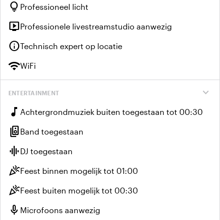
lightbulb
Professioneel licht
live_tv
Professionele livestreamstudio aanwezig
info
Technisch expert op locatie
wifi
WiFi
expand_more
ENTERTAINMENT
music_note
Achtergrondmuziek buiten toegestaan tot 00:30
speaker_group
Band toegestaan
graphic_eq
DJ toegestaan
celebration
Feest binnen mogelijk tot 01:00
celebration
Feest buiten mogelijk tot 00:30
mic
Microfoons aanwezig