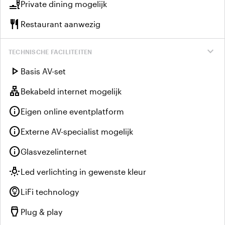
brunch_dining
Private dining mogelijk
restaurant
Restaurant aanwezig
expand_more
TECHNISCHE FACILITEITEN
play_arrow
Basis AV-set
lan
Bekabeld internet mogelijk
info
Eigen online eventplatform
info
Externe AV-specialist mogelijk
info
Glasvezelinternet
wb_incandescent
Led verlichting in gewenste kleur
lightbulb_circle
LiFi technology
settings_input_hdmi
Plug & play