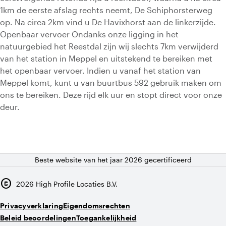
1km de eerste afslag rechts neemt, De Schiphorsterweg
op. Na circa 2km vind u De Havixhorst aan de linkerzijde.
Openbaar vervoer Ondanks onze ligging in het
natuurgebied het Reestdal zijn wij slechts 7km verwijderd
van het station in Meppel en uitstekend te bereiken met
het openbaar vervoer. Indien u vanaf het station van
Meppel komt, kunt u van buurtbus 592 gebruik maken om
ons te bereiken. Deze rijd elk uur en stopt direct voor onze
deur.
Beste website van het jaar 2026 gecertificeerd
copyright
2026
High Profile Locaties B.V.
Privacyverklaring
Eigendomsrechten
Beleid beoordelingen
Toegankelijkheid