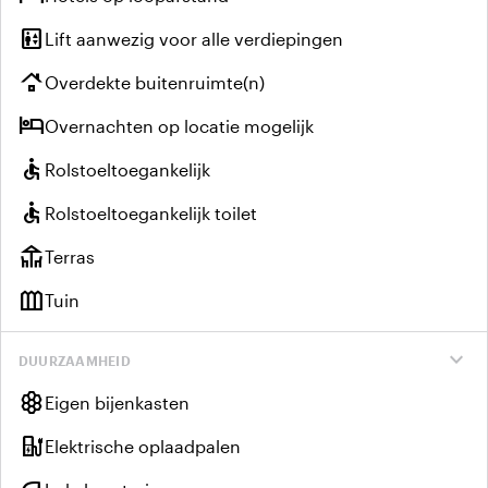
elevator
Lift aanwezig voor alle verdiepingen
roofing
Overdekte buitenruimte(n)
hotel
Overnachten op locatie mogelijk
accessible
Rolstoeltoegankelijk
accessible
Rolstoeltoegankelijk toilet
deck
Terras
outdoor_garden
Tuin
expand_more
DUURZAAMHEID
hive
Eigen bijenkasten
ev_charger
Elektrische oplaadpalen