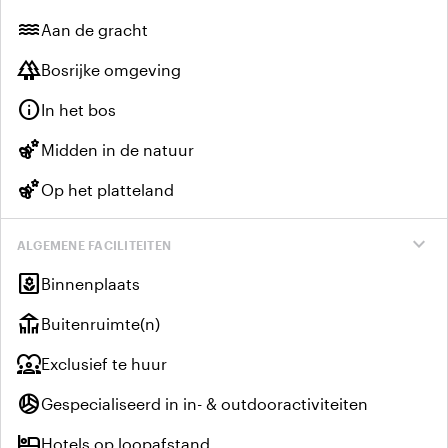
water
Aan de gracht
forest
Bosrijke omgeving
info
In het bos
emoji_nature
Midden in de natuur
emoji_nature
Op het platteland
expand_more
ALGEMENE FACILITEITEN
yard
Binnenplaats
deck
Buitenruimte(n)
diversity_1
Exclusief te huur
sports_volleyball
Gespecialiseerd in in- & outdooractiviteiten
hotel
Hotels op loopafstand