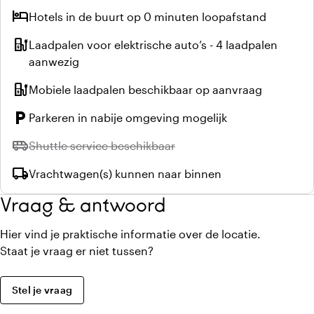
hotel
Hotels in de buurt op 0 minuten loopafstand
ev_station
Laadpalen voor elektrische auto’s - 4 laadpalen
aanwezig
ev_station
Mobiele laadpalen beschikbaar op aanvraag
local_parking
Parkeren in nabije omgeving mogelijk
airport_shuttle
Niet beschikbaar:
Shuttle service beschikbaar
local_shipping
Vrachtwagen(s) kunnen naar binnen
Vraag & antwoord
Hier vind je praktische informatie over de locatie.
Staat je vraag er niet tussen?
Stel je vraag