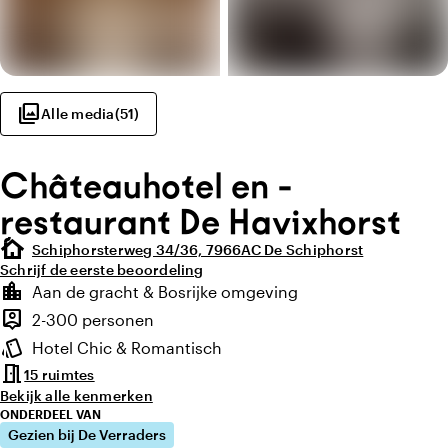
photo_library
Alle media
(
51
)
Châteauhotel en -
restaurant De Havixhorst
cottage
Schiphorsterweg 34/36, 7966AC De Schiphorst
Schrijf de eerste beoordeling
Highlights
location_city
Aan de gracht & Bosrijke omgeving
Locatie en omgeving
person_pin
2-300 personen
Capaciteit
style
Hotel Chic & Romantisch
Sfeer en uitstraling
meeting_room
15 ruimtes
Bekijk alle kenmerken
ONDERDEEL VAN
Gezien bij De Verraders