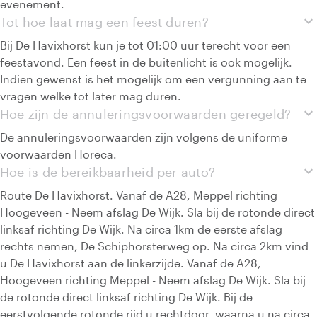
evenement.
expand_more
Tot hoe laat mag een feest duren?
Bij De Havixhorst kun je tot 01:00 uur terecht voor een
feestavond. Een feest in de buitenlicht is ook mogelijk.
Indien gewenst is het mogelijk om een vergunning aan te
vragen welke tot later mag duren.
expand_more
Hoe zijn de annuleringsvoorwaarden geregeld?
De annuleringsvoorwaarden zijn volgens de uniforme
voorwaarden Horeca.
expand_more
Hoe is de bereikbaarheid per auto?
Route De Havixhorst. Vanaf de A28, Meppel richting
Hoogeveen - Neem afslag De Wijk. Sla bij de rotonde direct
linksaf richting De Wijk. Na circa 1km de eerste afslag
rechts nemen, De Schiphorsterweg op. Na circa 2km vind
u De Havixhorst aan de linkerzijde. Vanaf de A28,
Hoogeveen richting Meppel - Neem afslag De Wijk. Sla bij
de rotonde direct linksaf richting De Wijk. Bij de
eerstvolgende rotonde rijd u rechtdoor, waarna u na circa