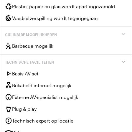
recycling
Plastic, papier en glas wordt apart ingezameld
compost
Voedselverspilling wordt tegengegaan
expand_more
CULINAIRE MOGELIJKHEDEN
outdoor_grill
Barbecue mogelijk
expand_more
TECHNISCHE FACILITEITEN
play_arrow
Basis AV-set
lan
Bekabeld internet mogelijk
info
Externe AV-specialist mogelijk
settings_input_hdmi
Plug & play
info
Technisch expert op locatie