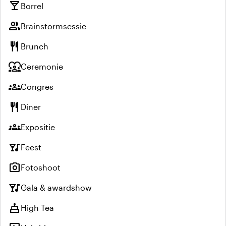
local_bar
Borrel
group
Brainstormsessie
restaurant
Brunch
diversity_1
Ceremonie
groups
Congres
restaurant
Diner
groups
Expositie
nightlife
Feest
photo_camera
Fotoshoot
nightlife
Gala & awardshow
cake
High Tea