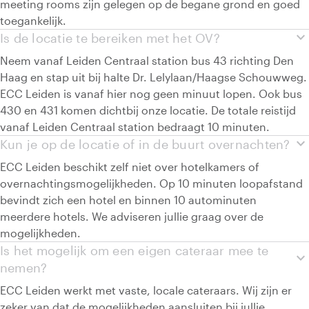
meeting rooms zijn gelegen op de begane grond en goed
toegankelijk.
expand_more
Is de locatie te bereiken met het OV?
Neem vanaf Leiden Centraal station bus 43 richting Den
Haag en stap uit bij halte Dr. Lelylaan/Haagse Schouwweg.
ECC Leiden is vanaf hier nog geen minuut lopen. Ook bus
430 en 431 komen dichtbij onze locatie. De totale reistijd
vanaf Leiden Centraal station bedraagt 10 minuten.
expand_more
Kun je op de locatie of in de buurt overnachten?
ECC Leiden beschikt zelf niet over hotelkamers of
overnachtingsmogelijkheden. Op 10 minuten loopafstand
bevindt zich een hotel en binnen 10 autominuten
meerdere hotels. We adviseren jullie graag over de
mogelijkheden.
Is het mogelijk om een eigen cateraar mee te
expand_more
nemen?
ECC Leiden werkt met vaste, locale cateraars. Wij zijn er
zeker van dat de mogelijkheden aansluiten bij jullie