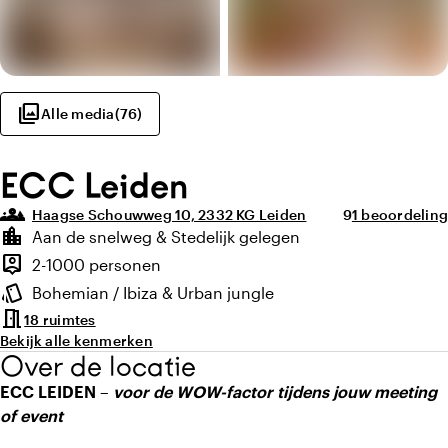
photo_library
Alle media
(
76
)
ECC Leiden
groups_3
Gemiddelde beo
Aantal beoord
Haagse Schouwweg 10, 2332 KG Leiden
9
1 beoordeling
Highlights
location_city
Aan de snelweg & Stedelijk gelegen
Locatie en omgeving
person_pin
2-1000 personen
Capaciteit
style
Bohemian / Ibiza & Urban jungle
Sfeer en uitstraling
meeting_room
18 ruimtes
Bekijk alle kenmerken
Over de locatie
ECC LEIDEN –
voor de WOW-factor tijdens jouw meeting
of event