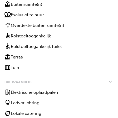
deck
Buitenruimte(n)
diversity_1
Exclusief te huur
roofing
Overdekte buitenruimte(n)
accessible
Rolstoeltoegankelijk
accessible
Rolstoeltoegankelijk toilet
deck
Terras
outdoor_garden
Tuin
expand_more
DUURZAAMHEID
ev_charger
Elektrische oplaadpalen
lightbulb
Ledverlichting
eco
Lokale catering