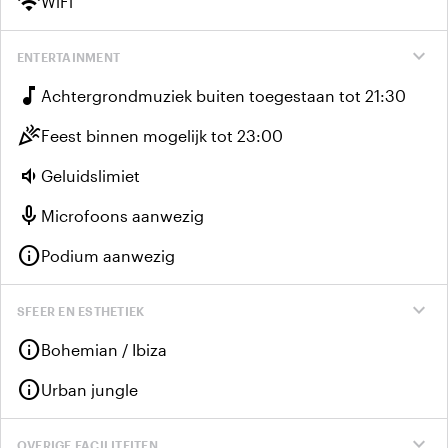
wifi
WiFi
expand_more
ENTERTAINMENT
music_note
Achtergrondmuziek buiten toegestaan tot 21:30
celebration
Feest binnen mogelijk tot 23:00
volume_down
Geluidslimiet
mic
Microfoons aanwezig
info
Podium aanwezig
expand_more
SFEER EN ESTHETIEK
info
Bohemian / Ibiza
info
Urban jungle
expand_more
OVERIGE FACILITEITEN