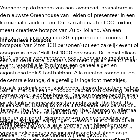
Vergader op de bodem van een zwembad, brainstorm in
de nieuwste Greenhouse van Leiden of presenteer in een
kleinschalig auditorium. Dat kan allemaal in ECC Leiden, de
meest creatieve hotspot van Zuid-Holland. Van een
vergadering in één van de 20 hippe meeting rooms of
Innovatieve hotspots
hotspots (van 2 tot 300 personen) tot een zakelijk event of
congres in onze ‘Hall’ tot 1000 personen. Dit is niet alleen
ECC Leiden is een moderne locatie voor jouw meeting of
één van de leukste locaties voor meetings en events maar
event, waarbij alle 15 ruimtes een geheel eigen en
ook zeker een hele verrassende!
eigentijdse look & feel hebben. Alle ruimtes komen uit op
de centrale lounge, die gezellig is ingericht met zitjes,
huiselijke vloerkleden, veel groen, decoratie en fijne coffee
Samen met de healthy foodconcepten van catering Dames
corners voor je coffee breaks! Daaraan toegevoegd bieden
Dietz biedt ECC Leiden een verrassende locatie voor jouw
wij de leuke en innovatieve hotspots zoals The Pool, The
bijeenkomst. Daarbij komt de uitstekende service van onze
Terrace, The Bar, The Canteen en The Classroom; allemaal
meeting hosts die de gehele dag tot je dienst zijn voor
uniek in zijn soort. Hiermee geven we onze gasten een
vragen, extra’s en wijzigingen. Gewoon telefonisch of via
What to expect?
totaalbeleving voor allerlei vormen van bijeenkomsten
de app bereikbaar en altijd in de buurt om met je mee te
waarbij ook genieten en inspiratie centraal staan en je
denken. Zo’n service vinden wij heel gewoon.
gerust buiten de lijntjes mag kleuren. Vergaderen saai?
Graag lichten we enkele van onze hotspots toe.
The