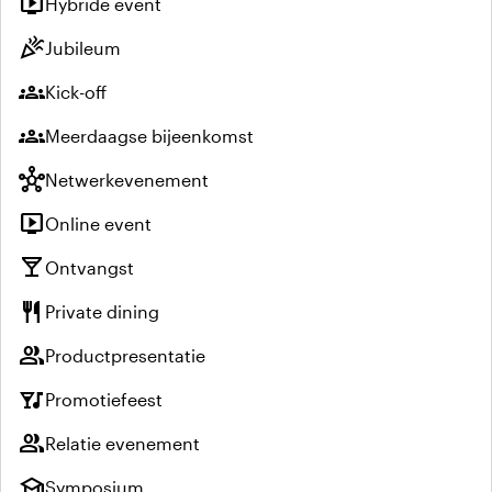
live_tv
Hybride event
celebration
Jubileum
groups
Kick-off
groups
Meerdaagse bijeenkomst
hub
Netwerkevenement
live_tv
Online event
local_bar
Ontvangst
restaurant
Private dining
group
Productpresentatie
nightlife
Promotiefeest
group
Relatie evenement
school
Symposium