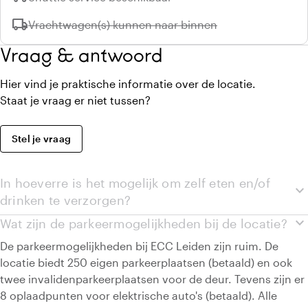
local_shipping
Niet beschikbaar:
Vrachtwagen(s) kunnen naar binnen
Vraag & antwoord
Hier vind je praktische informatie over de locatie.
Staat je vraag er niet tussen?
Stel je vraag
In hoeverre is het mogelijk om zelf eten en/of
expand_more
drinken te verzorgen?
expand_more
Wat zijn de parkeermogelijkheden bij de locatie?
De parkeermogelijkheden bij ECC Leiden zijn ruim. De
locatie biedt 250 eigen parkeerplaatsen (betaald) en ook
twee invalidenparkeerplaatsen voor de deur. Tevens zijn er
8 oplaadpunten voor elektrische auto's (betaald). Alle