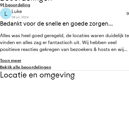
Gemiddelde beoordeling van 9 uit 10
Aantal beoordelingen: 1
9
1 beoordeling
Luke
L
G
9
09 jul. 2024
Bedankt voor de snelle en goede zorgen
rondom het event!
Alles was heel goed geregeld, de locaties waren duidelijk te
vinden en alles zag er fantastisch uit. Wij hebben veel
positieve reacties gekregen van bezoekers & hosts en wij
kijken terug op een hele leuke dag. Nogmaals dank voor
Toon meer
jullie inzet en de samenwerking!
Bekijk alle beoordelingen
Locatie en omgeving