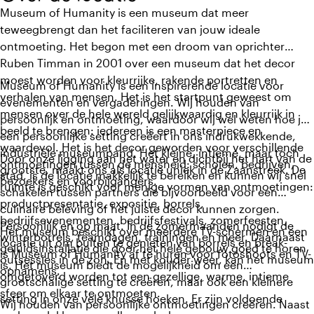
Museum of Humanity is een museum dat meer
teweegbrengt dan het faciliteren van jouw ideale
ontmoeting. Het begon met een droom van oprichter
Ruben Timman in 2001 over een museum dat het decor
moest worden voor kleurrijke, rakende portretten en
Museum of Humanity is een inspirerende locatie voor
verhalen van mensen. Het is het startpunt geweest om
evenementen en vergaderingen. Wij houden van
mensen over de hele wereld gelijkwaardig en kleurrijk in
persoonlijk en ontmoeting, waardoor wij wel weten hoe je
beeld te brengen: iedereen is een masterpiece en
een persoonlijke setting creëert in ons indrukwekkende,
waardevol. Het is het decor geworden voor verschillende
industriële museumpand. Het kleine, intieme, maar toch
Door onze ligging aan het water en dichtbij het hart van de
ontmoetingen tussen de mensheid: scholen, bedrijven,
grootste, maakt ons als locatie uniek in de Zaanstreek. De
stad, is de locatie makkelijk te bereiken en kunnen wij snel
bezoekers en voorbijgangers.
ruimte is geschikt voor menige vormen van ontmoetingen:
schakelen tussen partners die bijvoorbeeld voor een
productpresentatie, expositie, borrels,
culinaire beleving of het juiste decor kunnen zorgen.
bedrijfsevenementen, bedrijfsfestivals, zomerfeesten,
Persoonlijk en op maat. In de zomermaanden nodigt de
Het museum beschikt over meerdere TV-schermen en een
winterborrels, teamdagen, trainingen en meer. Daarnaast
locatie uit om buiten te genieten van borrels en break-
geluidsinstallatie die door het hele gebouw goed te horen
is Museum of Humanity af te huren voor fotoshoots en TV-
outsessies in de zon. En met kouder weer, kan het museum
is. Het museum biedt de mogelijkheid om een
opnamens.
omgetoverd worden tot een gezellige, warme, intieme
grootschalige setting te creëren, maar ook een kleinere
sfeer om elkaar te ontmoeten.
setting in onze vele knusse hoeken. Er zijn voldoende
Wij houden van persoonlijke ontmoetingen creëren. Naast