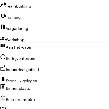
sports_kabaddi
Teambuilding
school
Training
meeting_room
Vergadering
groups
Workshop
water
Aan het water
info
Bedrijventerrein
factory
Industrieel gebied
location_city
Stedelijk gelegen
yard
Binnenplaats
deck
Buitenruimte(n)