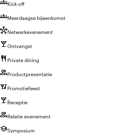
groups
Kick-off
groups
Meerdaagse bijeenkomst
hub
Netwerkevenement
local_bar
Ontvangst
restaurant
Private dining
group
Productpresentatie
nightlife
Promotiefeest
local_bar
Receptie
group
Relatie evenement
school
Symposium