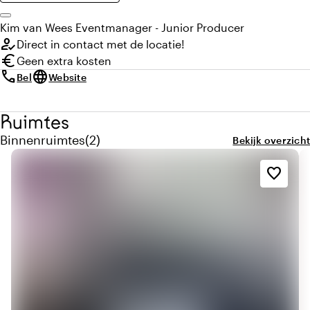
Kim
van Wees
Eventmanager - Junior Producer
how_to_reg
Direct in contact met de locatie!
euro
Geen extra kosten
call
language
Bel
Website
Ruimtes
Aantal binnenruimtes: 2
Binnenruimtes
(
2
)
Bekijk overzicht
favorite_border