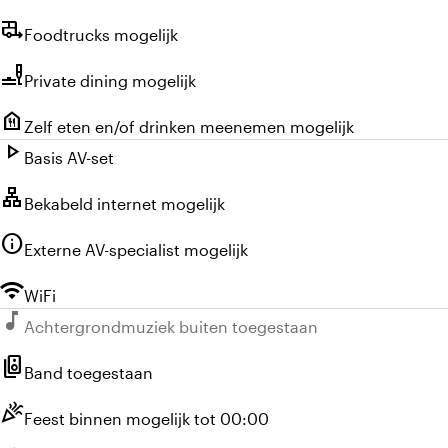
rv_hookup
Foodtrucks mogelijk
brunch_dining
Private dining mogelijk
food_bank
Zelf eten en/of drinken meenemen mogelijk
play_arrow
Basis AV-set
lan
Bekabeld internet mogelijk
info
Externe AV-specialist mogelijk
wifi
WiFi
music_note
Niet beschikbaar:
Achtergrondmuziek buiten toegestaan
speaker_group
Band toegestaan
celebration
Feest binnen mogelijk tot 00:00