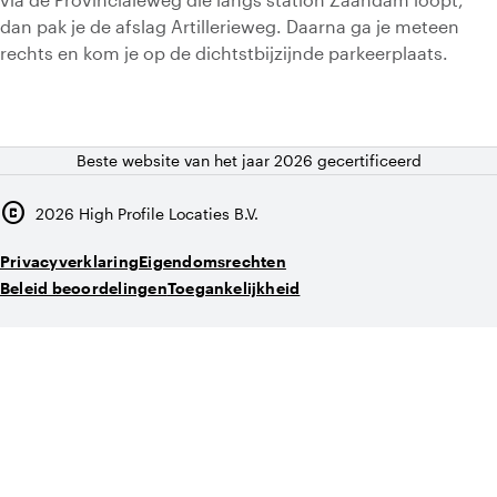
dan pak je de afslag Artillerieweg. Daarna ga je meteen
rechts en kom je op de dichtstbijzijnde parkeerplaats.
Beste website van het jaar 2026 gecertificeerd
copyright
2026
High Profile Locaties B.V.
Privacyverklaring
Eigendomsrechten
Beleid beoordelingen
Toegankelijkheid