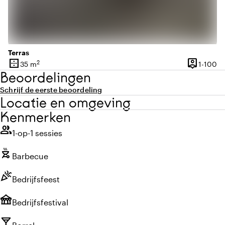
Terras
border_outer
person_pin
2
1 
35 m
1-100
Oppervlakte
Capaciteit
Beoordelingen
Schrijf de eerste beoordeling
Locatie en omgeving
Kenmerken
group
1-op-1 sessies
outdoor_grill
Barbecue
celebration
Bedrijfsfeest
festival
Bedrijfsfestival
local_bar