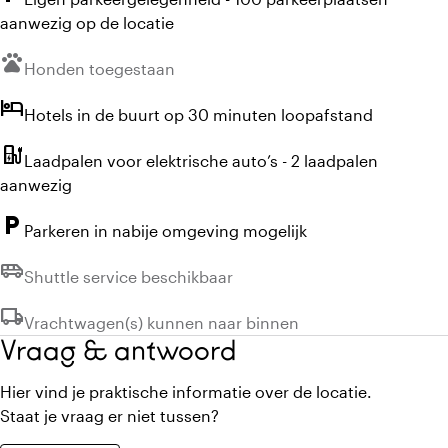
aanwezig op de locatie
pets
Niet beschikbaar:
Honden toegestaan
hotel
Hotels in de buurt op 30 minuten loopafstand
ev_station
Laadpalen voor elektrische auto’s - 2 laadpalen
aanwezig
local_parking
Parkeren in nabije omgeving mogelijk
airport_shuttle
Niet beschikbaar:
Shuttle service beschikbaar
local_shipping
Niet beschikbaar:
Vrachtwagen(s) kunnen naar binnen
Vraag & antwoord
Hier vind je praktische informatie over de locatie.
Staat je vraag er niet tussen?