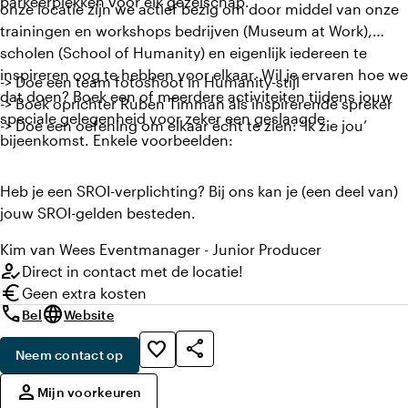
parkeerplekken voor elk gezelschap.
onze locatie zijn we actief bezig om door middel van onze
trainingen en workshops bedrijven (Museum at Work),
scholen (School of Humanity) en eigenlijk iedereen te
inspireren oog te hebben voor elkaar. Wil je ervaren hoe we
-> Doe een team fotoshoot in Humanity-stijl
dat doen? Boek een of meerdere activiteiten tijdens jouw
-> Boek oprichter Ruben Timman als inspirerende spreker
speciale gelegenheid voor zeker een geslaagde
-> Doe een oefening om elkaar écht te zien: ‘ik zie jou’
bijeenkomst. Enkele voorbeelden:
Heb je een SROI-verplichting? Bij ons kan je (een deel van)
jouw SROI-gelden besteden.
Kim
van Wees
Eventmanager - Junior Producer
how_to_reg
Direct in contact met de locatie!
euro
Geen extra kosten
call
language
Bel
Website
share
favorite_border
Neem contact op
,
person
Mijn voorkeuren