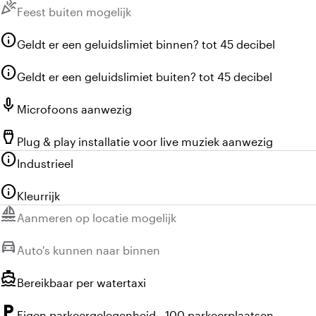
celebration
Niet beschikbaar:
Feest buiten mogelijk
info
Geldt er een geluidslimiet binnen? tot 45 decibel
info
Geldt er een geluidslimiet buiten? tot 45 decibel
mic
Microfoons aanwezig
settings_input_hdmi
Plug & play installatie voor live muziek aanwezig
info
Industrieel
info
Kleurrijk
sailing
Niet beschikbaar:
Aanmeren op locatie mogelijk
directions_car
Niet beschikbaar:
Auto's kunnen naar binnen
directions_boat
Bereikbaar per watertaxi
local_parking
Eigen parkeergelegenheid - 100 parkeerplaatsen